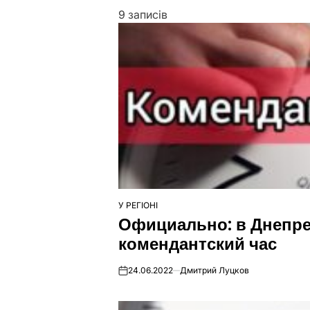
9 записів
У РЕГІОНІ
ОПУБЛІКУВАТИ
Официально: в Днепре
У
комендантский час
24.06.2022
Дмитрий Луцков
on