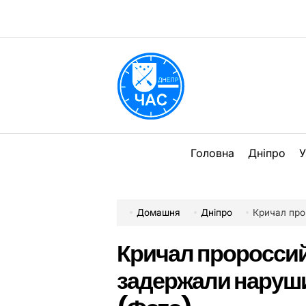
Перейти
до
вмісту
DPChas
Головна
Дніпро
У
Домашня
Дніпро
Кричал проросс
Кричал пророссий
задержали наруши