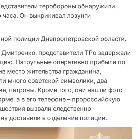
редставители теробороны обнаружили
 часа. Он выкрикивал лозунги
.
ьной полиции Днепропетровской области.
 Дмитренко, представители ТРо задержали
лицию. Патрульные оперативно прибыли по
ив место жительства гражданина,
и много советской символики, два
е, патроны. Кроме того, они нашли фото
рме, а в его телефоне – пророссийскую
сшествия вызвали следственно-
ну доставили в отделение полиции.