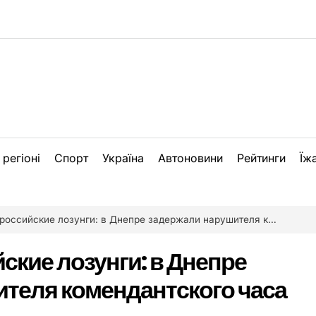
 регіоні
Спорт
Україна
Автоновини
Рейтинги
Їж
ийские лозунги: в Днепре задержали нарушителя комендантского часа (Фото)
ские лозунги: в Днепре
теля комендантского часа