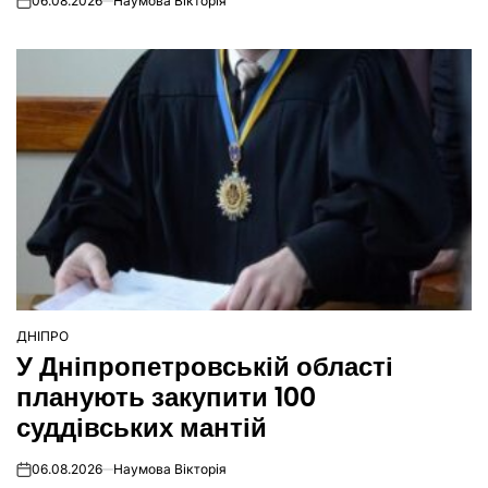
06.08.2026
Наумова Вікторія
on
ДНІПРО
ОПУБЛІКУВАТИ
У Дніпропетровській області
У
планують закупити 100
суддівських мантій
06.08.2026
Наумова Вікторія
on