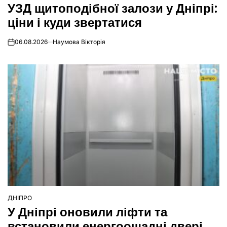
УЗД щитоподібної залози у Дніпрі:
У
ціни і куди звертатися
06.08.2026
Наумова Вікторія
on
ДНІПРО
ОПУБЛІКУВАТИ
У Дніпрі оновили ліфти та
У
встановили енергоощадні двері