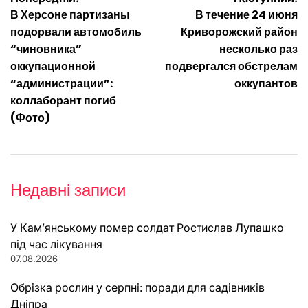
Навігація
В Херсоне партизаны
В течение 24 июня
записів
подорвали автомобиль
Криворожский район
“чиновника”
несколько раз
оккупационной
подвергался обстрелам
“администрации”:
оккупантов
коллаборант погиб
(Фото)
Недавні записи
У Кам’янському помер солдат Ростислав Лупашко
під час лікування
07.08.2026
Обрізка рослин у серпні: поради для садівників
Дніпра