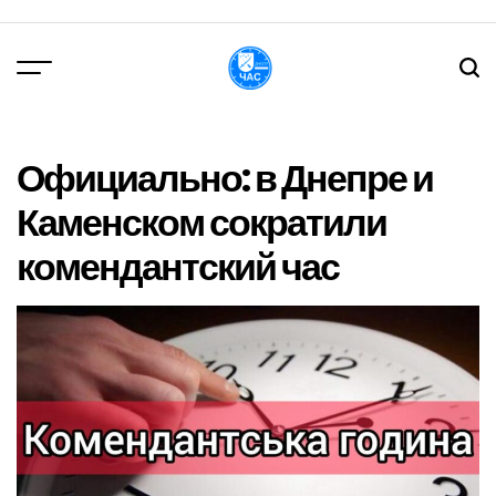
Перейти
до
вмісту
DPChas
Официально: в Днепре и
Каменском сократили
комендантский час