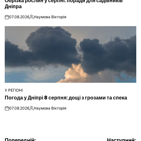
Обрізка рослин у серпні: поради для садівників
У
Дніпра
07.08.2026
Наумова Вікторія
on
Опубліковано
У РЕГІОНІ
ОПУБЛІКУВАТИ
Погода у Дніпрі 8 серпня: дощі з грозами та спека
У
07.08.2026
Наумова Вікторія
on
Опубліковано
Попередній:
Наступний: