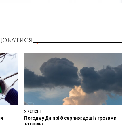
ДОБАТИСЯ
У РЕГІОНІ
ОПУБЛІКУВАТИ
ля
Погода у Дніпрі 8 серпня: дощі з грозами
У
та спека