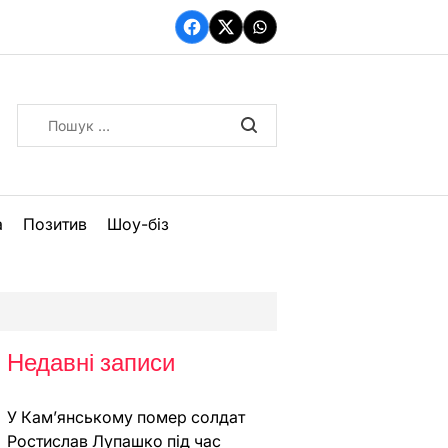
Facebook
Twitter
WhatsApp
Пошук:
а
Позитив
Шоу-біз
Недавні записи
У Кам’янському помер солдат
Ростислав Лупашко під час