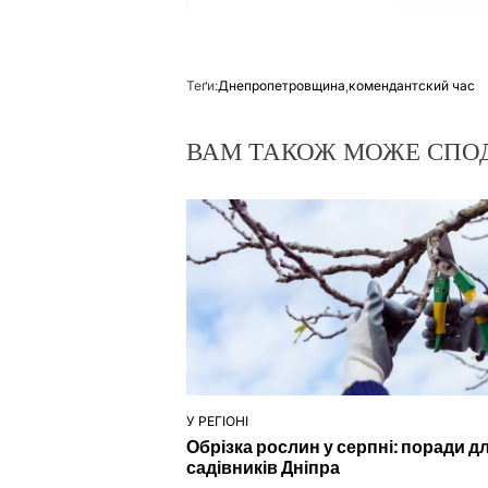
Теґи:
Днепропетровщина
,
комендантский час
ВАМ ТАКОЖ МОЖЕ СПО
У РЕГІОНІ
ОПУБЛІКУВАТИ
Обрізка рослин у серпні: поради д
У
садівників Дніпра