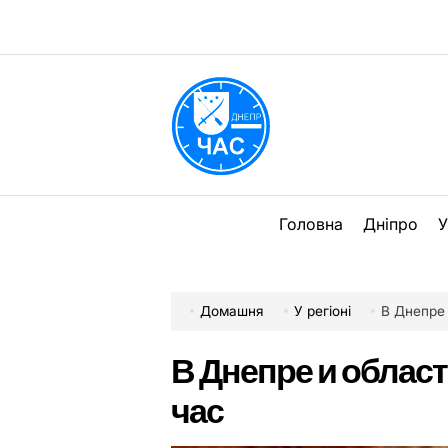
Перейти
до
вмісту
DPChas
Головна
Дніпро
У
Домашня
У регіоні
В Днепре
В Днепре и облас
час