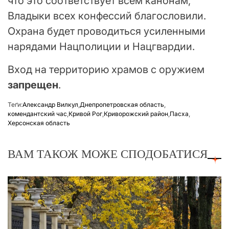
что это соответствует всем канонам,
Владыки всех конфессий благословили.
Охрана будет проводиться усиленными
нарядами Нацполиции и Нацгвардии.
Вход на территорию храмов с оружием
запрещен
.
Теґи:
Александр Вилкул
,
Днепропетровская область
,
комендантский час
,
Кривой Рог
,
Криворожский район
,
Пасха
,
Херсонская область
ВАМ ТАКОЖ МОЖЕ СПОДОБАТИСЯ