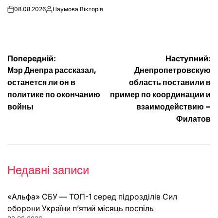
08.08.2026
Наумова Вікторія
on
Опубліковано
Навігація
Попередній:
Наступний:
Мэр Днепра рассказал,
Днепропетровскую
записів
останется ли он в
область поставили в
политике по окончанию
пример по координации и
войны
взаимодействию –
Филатов
Недавні записи
«Альфа» СБУ — ТОП-1 серед підрозділів Сил
оборони України п’ятий місяць поспіль