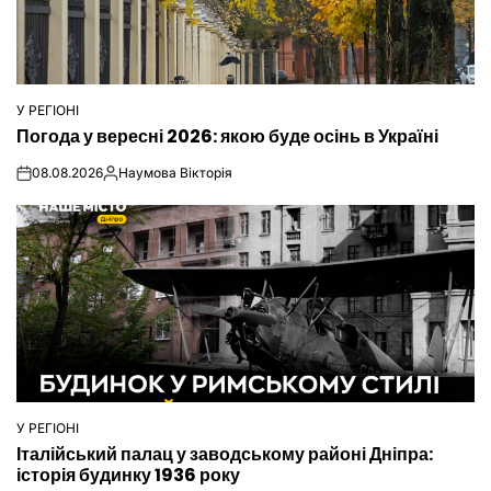
У РЕГІОНІ
ОПУБЛІКУВАТИ
Погода у вересні 2026: якою буде осінь в Україні
У
08.08.2026
Наумова Вікторія
on
Опубліковано
У РЕГІОНІ
ОПУБЛІКУВАТИ
Італійський палац у заводському районі Дніпра:
У
історія будинку 1936 року