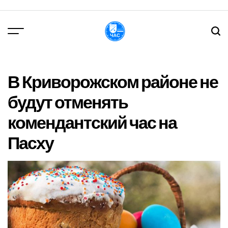
Перейти
до
вмісту
DPChas
В Криворожском районе не
будут отменять
комендантский час на
Пасху