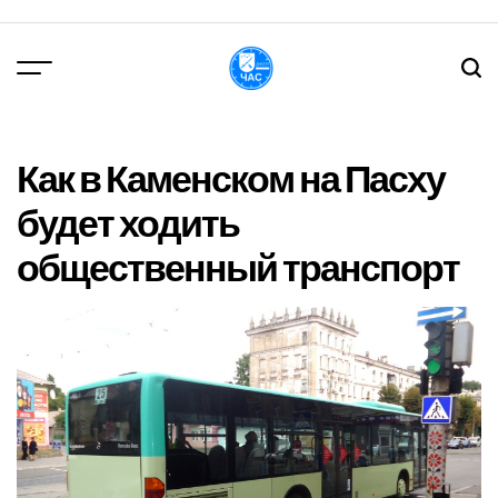
Перейти
до
вмісту
DPChas
Как в Каменском на Пасху
будет ходить
общественный транспорт