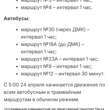
маршрут №4 – интервал 1 час.
Автобусы
:
маршрут №30 (через ДМК) –
интервал 1 час;
маршрут №18А (до ДМК) –
интервал 1 час;
маршрут №23А – интервал 1 час;
маршрут №8 – интервал 1 час;
маршрут №12 – интервал 30 минут.
С 5:00 24 апреля начинается движение по
всем автобусным и трамвайным
маршрутам в обычном режиме.
Теґи:
Каменское
,
комендантский час
,
общественный транспорт
,
Пасха