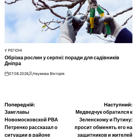
У РЕГІОНІ
ОПУБЛІКУВАТИ
Обрізка рослин у серпні: поради для садівників
У
Дніпра
07.08.2026
Наумова Вікторія
on
Опубліковано
Навігація
Попередній:
Наступний:
Замглавы
Медведчук обратился к
записів
Новомосковской РВА
Зеленскому и Путину:
Петренко рассказал о
просит обменять его на
ситуации в районе
защитников и жителей