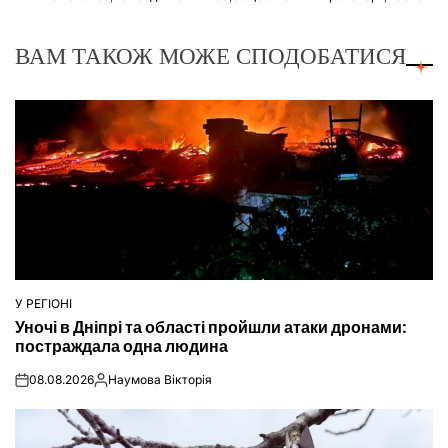
ВАМ ТАКОЖ МОЖЕ СПОДОБАТИСЯ
У РЕГІОНІ
ОПУБЛІКУВАТИ
Уночі в Дніпрі та області пройшли атаки дронами:
У
постраждала одна людина
08.08.2026
Наумова Вікторія
on
Опубліковано