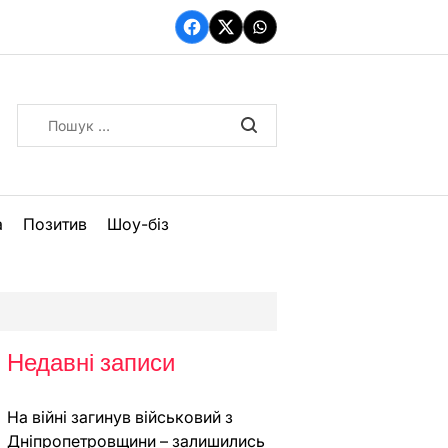
Facebook
Twitter
WhatsApp
Пошук:
а
Позитив
Шоу-біз
Недавні записи
На війні загинув військовий з
Дніпропетровщини – залишились