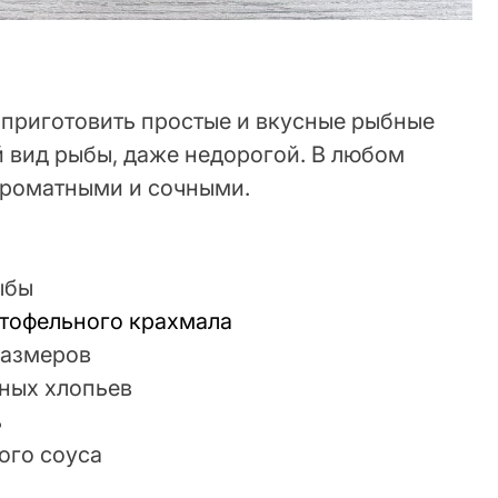
 приготовить простые и вкусные рыбные
й вид рыбы, даже недорогой. В любом
 ароматными и сочными.
ыбы
тофельного крахмала
размеров
ных хлопьев
ь
ого соуса