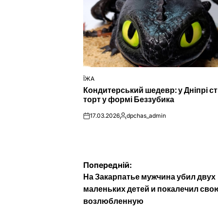
ЇЖА
ОПУБЛІКУВАТИ
Кондитерський шедевр: у Дніпрі с
У
торт у формі Беззубика
17.03.2026
dpchas_admin
on
Опубліковано
Навігація
Попередній:
На Закарпатье мужчина убил двух
записів
маленьких детей и покалечил сво
возлюбленную