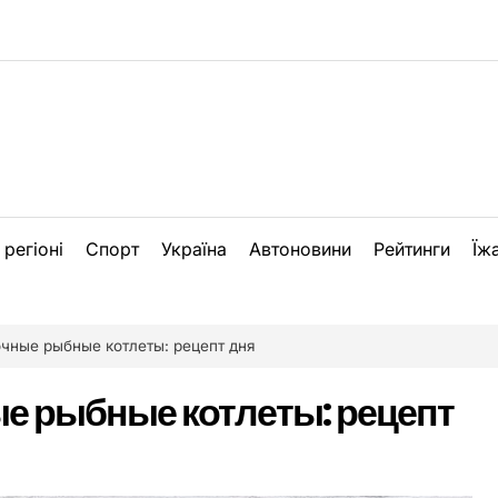
 регіоні
Спорт
Україна
Автоновини
Рейтинги
Їж
очные рыбные котлеты: рецепт дня
ые рыбные котлеты: рецепт