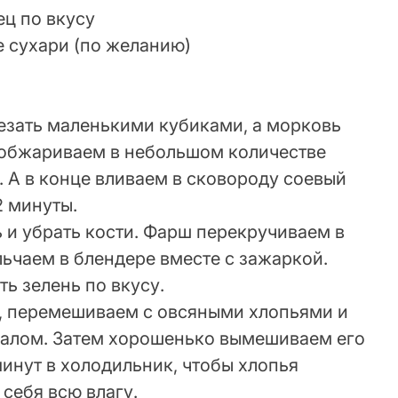
ц по вкусу
 сухари (по желанию)
езать маленькими кубиками, а морковь
И обжариваем в небольшом количестве
. А в конце вливаем в сковороду соевый
2 минуты.
 и убрать кости. Фарш перекручиваем в
ьчаем в блендере вместе с зажаркой.
ь зелень по вкусу.
, перемешиваем с овсяными хлопьями и
алом. Затем хорошенько вымешиваем его
минут в холодильник, чтобы хлопья
 себя всю влагу.