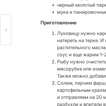
черный молотый пере
мука и панировочные
Приготовление
вух
свою
Луковицу нужно нар
натереть на терке. 
растительного масла
соус и еще жарим 1–
Рыбу нужно очистить
мясорубке или измел
Также можно добавит
Солим, перчим фарш
картофельным крахм
и отправляем на 20 
разбухли и впитали в