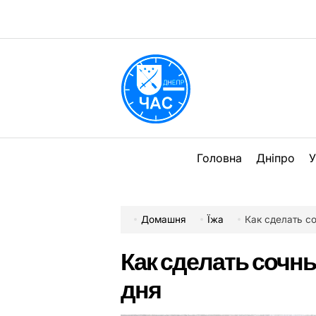
Перейти
до
вмісту
DPChas
Головна
Дніпро
У
Домашня
Їжа
Как сделать с
Как сделать сочн
дня