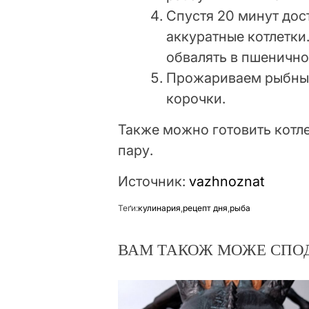
Спустя 20 минут до
аккуратные котлетки
обвалять в пшенично
Прожариваем рыбные 
корочки.
Также можно готовить котле
пару.
Источник:
vazhnoznat
Теґи:
кулинария
,
рецепт дня
,
рыба
ВАМ ТАКОЖ МОЖЕ СПО