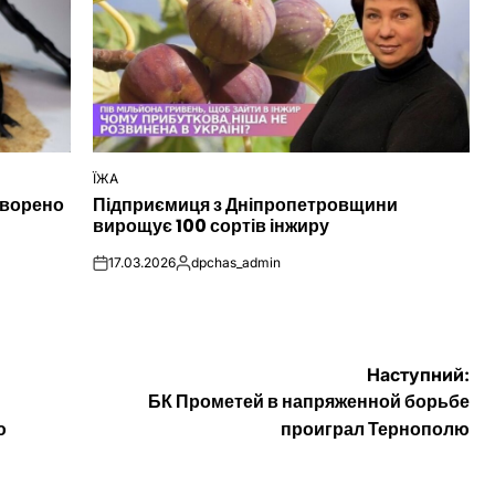
ЇЖА
ОПУБЛІКУВАТИ
творено
Підприємиця з Дніпропетровщини
У
вирощує 100 сортів інжиру
17.03.2026
dpchas_admin
on
Опубліковано
Наступний:
БК Прометей в напряженной борьбе
ю
проиграл Тернополю