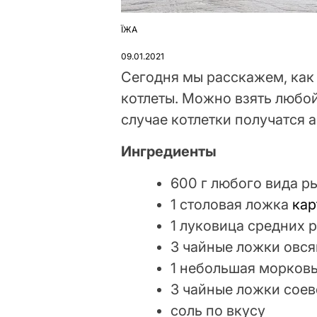
ЇЖА
ОПУБЛІКУВАТИ
У
09.01.2021
Сегодня мы расскажем, как
котлеты. Можно взять любо
случае котлетки получатся
Ингредиенты
600 г любого вида р
1 столовая ложка
кар
1 луковица средних 
3 чайные ложки овся
1 небольшая морков
3 чайные ложки соев
соль по вкусу