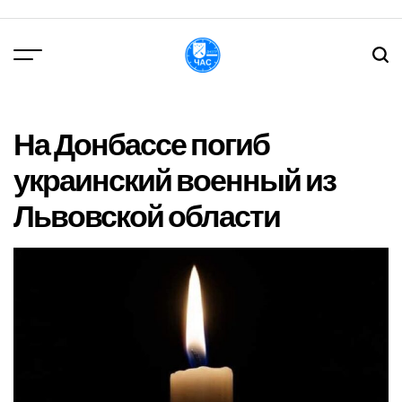
Перейти
до
вмісту
DPChas
На Донбассе погиб
украинский военный из
Львовской области