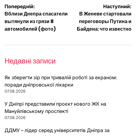
Навігація
Попередній:
Наступний:
Вблизи Днепра спасатели
В Женеве стартовали
записів
вытянули из грязи 8
переговоры Путина и
автомобилей (фото)
Байдена: что известно
Недавні записи
Як зберегти зір при тривалій роботі за екраном:
поради дніпровської лікарки
07.08.2026
У Дніпрі представили проєкт нового ЖК на
Мануйлівському проспекті
07.08.2026
ДДМУ – лідер серед університетів Дніпра за