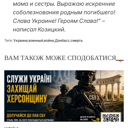
мама и сестры. Выражаю искренние
соболезнования родным погибшего!
Слава Украине! Героям Слава!” –
написал Козицкий.
Теґи:
Украина
,
военный
,
война
,
Донбасс
,
смерть
ВАМ ТАКОЖ МОЖЕ СПОДОБАТИСЯ