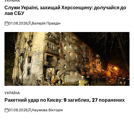
УКРАЇНА
ОПУБЛІКУВАТИ
Служи Україні, захищай Херсонщину: долучайся до
У
лав СБУ
01.08.2026
Валерій Правдін
on
Опубліковано
УКРАЇНА
ОПУБЛІКУВАТИ
Ракетний удар по Києву: 9 загиблих, 27 поранених
У
01.08.2026
Наумова Вікторія
on
Опубліковано