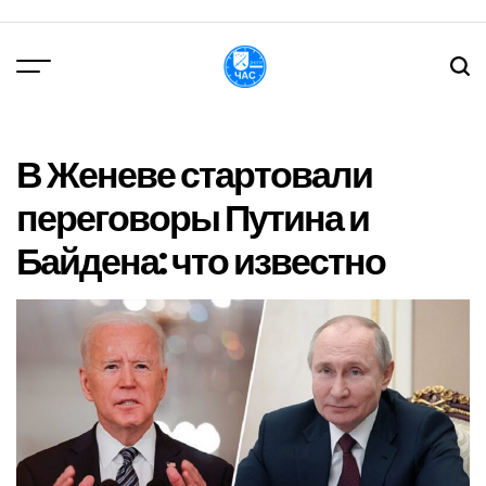
Перейти
до
вмісту
DPChas
В Женеве стартовали
переговоры Путина и
Байдена: что известно