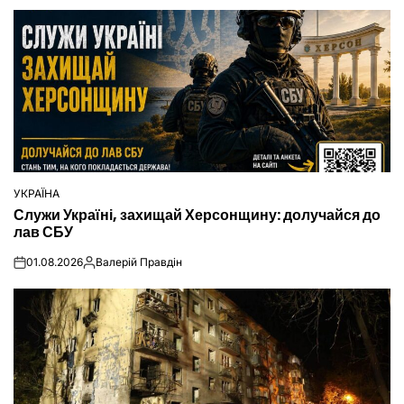
УКРАЇНА
ОПУБЛІКУВАТИ
Служи Україні, захищай Херсонщину: долучайся до
У
лав СБУ
01.08.2026
Валерій Правдін
on
Опубліковано