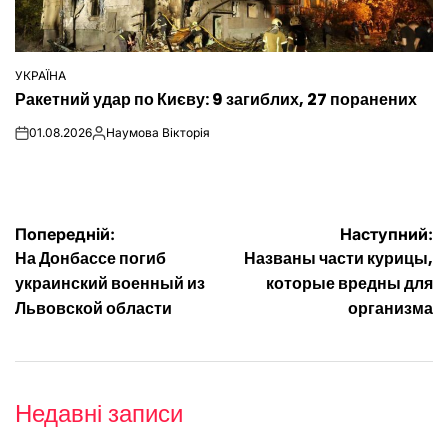
УКРАЇНА
ОПУБЛІКУВАТИ
Ракетний удар по Києву: 9 загиблих, 27 поранених
У
01.08.2026
Наумова Вікторія
on
Опубліковано
Навігація
Попередній:
Наступний:
На Донбассе погиб
Названы части курицы,
записів
украинский военный из
которые вредны для
Львовской области
организма
Недавні записи