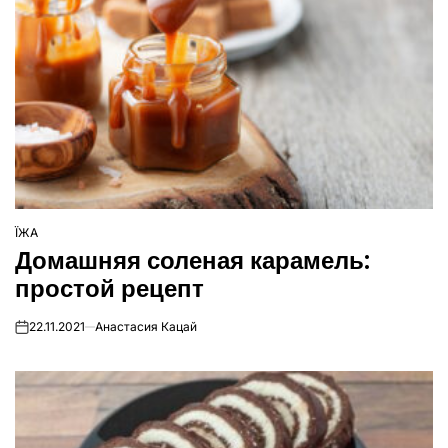
ЇЖА
ОПУБЛІКУВАТИ
Домашняя соленая карамель:
У
простой рецепт
22.11.2021
Анастасия Кацай
on