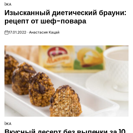
ЇЖА
ОПУБЛІКУВАТИ
Изысканный диетический брауни:
У
рецепт от шеф-повара
17.01.2022
Анастасия Кацай
on
ЇЖА
ОПУБЛІКУВАТИ
Вкусный десерт без выпечки за 10
У