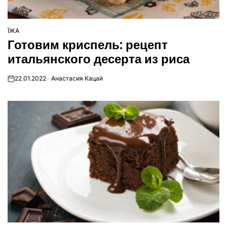
ЇЖА
ОПУБЛІКУВАТИ
Готовим криспель: рецепт
У
итальянского десерта из риса
22.01.2022
Анастасия Кацай
on