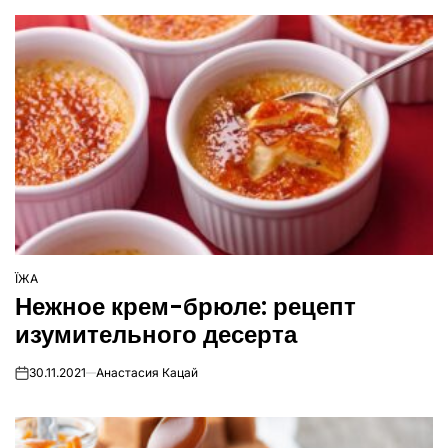
ЇЖА
ОПУБЛІКУВАТИ
Нежное крем-брюле: рецепт
У
изумительного десерта
30.11.2021
Анастасия Кацай
on