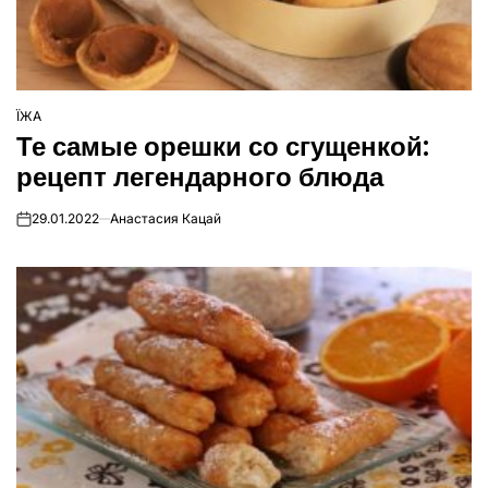
ЇЖА
ОПУБЛІКУВАТИ
Те самые орешки со сгущенкой:
У
рецепт легендарного блюда
29.01.2022
Анастасия Кацай
on