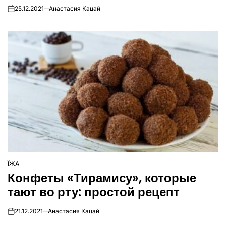
25.12.2021
Анастасия Кацай
on
ЇЖА
ОПУБЛІКУВАТИ
Конфеты «‎Тирамису», которые
У
тают во рту: простой рецепт
21.12.2021
Анастасия Кацай
on