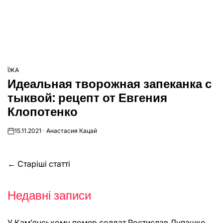
ЇЖА
ОПУБЛІКУВАТИ
Идеальная творожная запеканка с
У
тыквой: рецепт от Евгения
Клопотенко
15.11.2021
Анастасия Кацай
on
Навігація
←
Старіші статті
за
Недавні записи
записами
У Кам’янському помер солдат Ростислав Лупашко