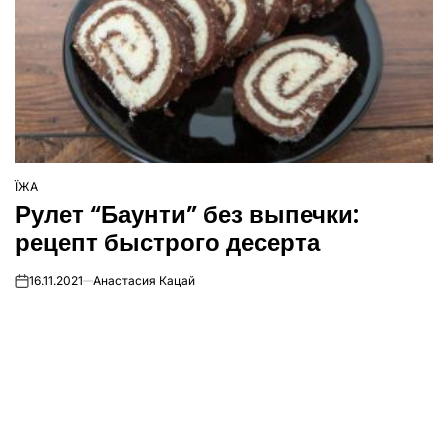
ЇЖА
ОПУБЛІКУВАТИ
Рулет “Баунти” без выпечки:
У
рецепт быстрого десерта
16.11.2021
Анастасия Кацай
on