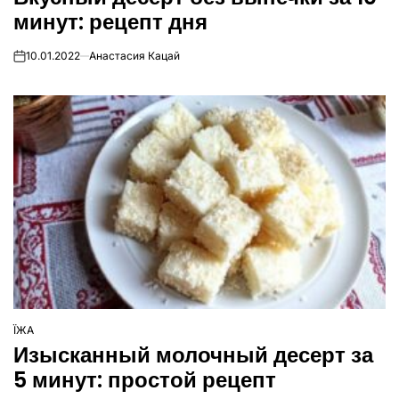
минут: рецепт дня
10.01.2022
Анастасия Кацай
on
ЇЖА
ОПУБЛІКУВАТИ
Изысканный молочный десерт за
У
5 минут: простой рецепт