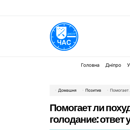
Перейти
до
вмісту
DPChas
Головна
Дніпро
У
Домашня
Позитив
Помогает л
Помогает ли поху
голодание: ответ 