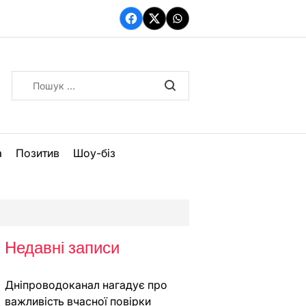
Facebook
Twitter
WhatsApp
Пошук:
а
Позитив
Шоу-біз
Недавні записи
Дніпроводоканал нагадує про
важливість вчасної повірки