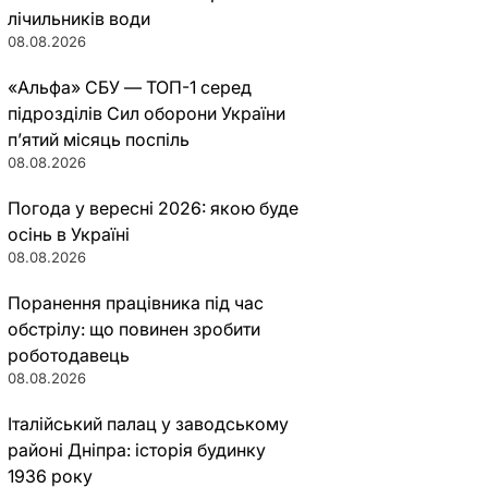
лічильників води
08.08.2026
«Альфа» СБУ — ТОП-1 серед
підрозділів Сил оборони України
п’ятий місяць поспіль
08.08.2026
Погода у вересні 2026: якою буде
осінь в Україні
08.08.2026
Поранення працівника під час
обстрілу: що повинен зробити
роботодавець
08.08.2026
Італійський палац у заводському
районі Дніпра: історія будинку
1936 року