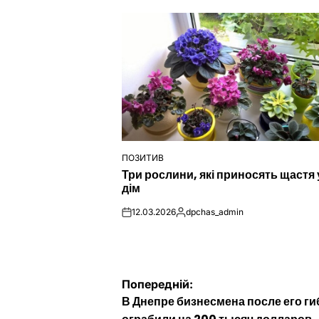
ПОЗИТИВ
ОПУБЛІКУВАТИ
Три рослини, які приносять щастя 
У
дім
12.03.2026
dpchas_admin
on
Опубліковано
Навігація
Попередній:
В Днепре бизнесмена после его г