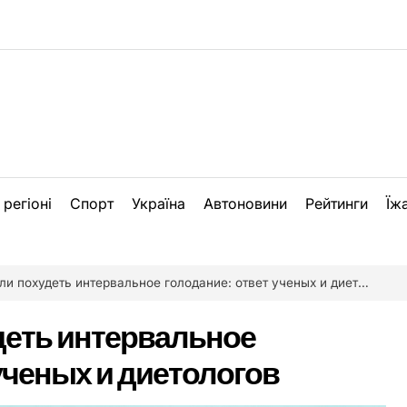
 регіоні
Спорт
Україна
Автоновини
Рейтинги
Їж
и похудеть интервальное голодание: ответ ученых и диетологов
деть интервальное
ученых и диетологов