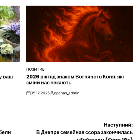
ПОЗИТИВ
ОПУБЛІКУВАТИ
у ваш
2026 рік під знаком Вогняного Коня: які
У
зміни нас чекають
05.12.2025
dpchas_admin
on
Опубліковано
Наступний:
ибели
В Днепре семейная ссора закончилась