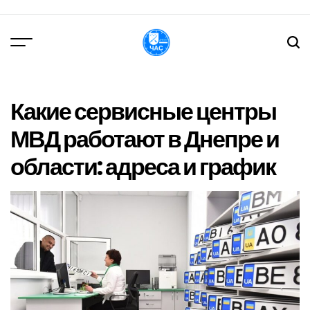
Перейти
до
вмісту
DPChas
Какие сервисные центры
МВД работают в Днепре и
области: адреса и график