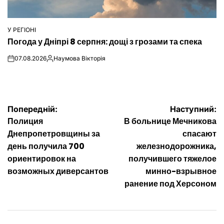
У РЕГІОНІ
ОПУБЛІКУВАТИ
Погода у Дніпрі 8 серпня: дощі з грозами та спека
У
07.08.2026
Наумова Вікторія
on
Опубліковано
Навігація
Попередній:
Наступний:
Полиция
В больнице Мечникова
записів
Днепропетровщины за
спасают
день получила 700
железнодорожника,
ориентировок на
получившего тяжелое
возможных диверсантов
минно-взрывное
ранение под Херсоном