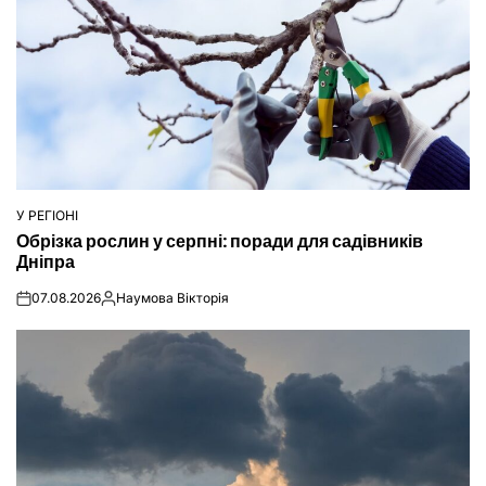
У РЕГІОНІ
ОПУБЛІКУВАТИ
Обрізка рослин у серпні: поради для садівників
У
Дніпра
07.08.2026
Наумова Вікторія
on
Опубліковано