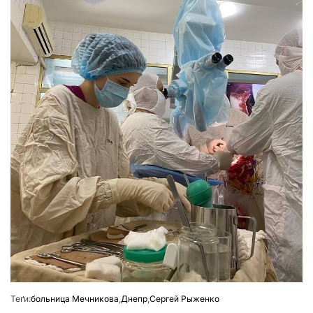
Теґи:
больница Мечникова
,
Днепр
,
Сергей Рыженко