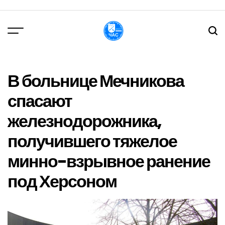
Перейти
до
вмісту
DPChas
В больнице Мечникова
спасают
железнодорожника,
получившего тяжелое
минно-взрывное ранение
под Херсоном