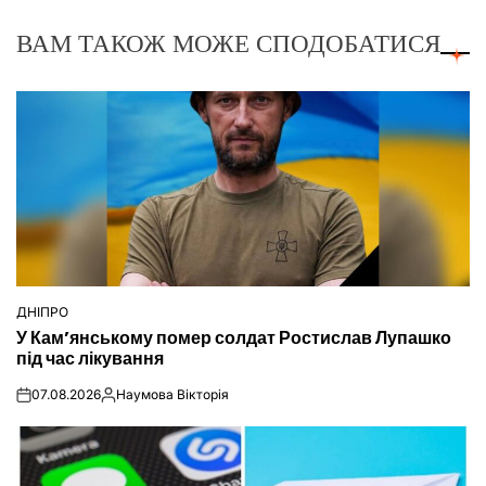
ВАМ ТАКОЖ МОЖЕ СПОДОБАТИСЯ
ДНІПРО
ОПУБЛІКУВАТИ
У Кам’янському помер солдат Ростислав Лупашко
У
під час лікування
07.08.2026
Наумова Вікторія
on
Опубліковано