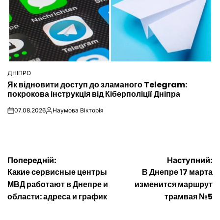
ДНІПРО
ОПУБЛІКУВАТИ
Як відновити доступ до зламаного Telegram:
У
покрокова інструкція від Кіберполіції Дніпра
07.08.2026
Наумова Вікторія
on
Опубліковано
Навігація
Попередній:
Наступний:
Какие сервисные центры
В Днепре 17 марта
записів
МВД работают в Днепре и
изменится маршрут
области: адреса и график
трамвая №5