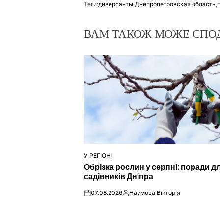
Теґи:
диверсанты
,
Днепропетровская область
,
ВАМ ТАКОЖ МОЖЕ СПО
У РЕГІОНІ
ОПУБЛІКУВАТИ
Обрізка рослин у серпні: поради д
У
садівників Дніпра
07.08.2026
Наумова Вікторія
on
Опубліковано