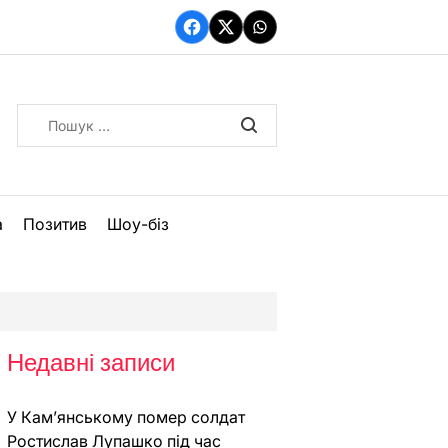
Facebook
Twitter
WhatsApp
Пошук:
а
Позитив
Шоу-біз
Недавні записи
У Кам’янському помер солдат
Ростислав Лупашко під час