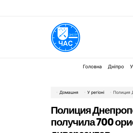
Перейти
до
вмісту
DPChas
Головна
Дніпро
У
Домашня
У регіоні
Полиция Днеп
Полиция Днепроп
получила 700 ор