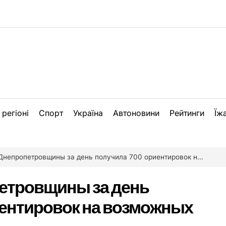
 регіоні
Спорт
Україна
Автоновини
Рейтинги
Їж
ропетровщины за день получила 700 ориентировок на возможных диверсантов
етровщины за день
иентировок на возможных