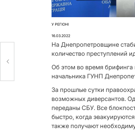
У РЕГІОНІ
ОПУБЛІКУВАТИ
У
16.03.2022
На Днепропетровщине стаби
количество преступлений ид
Об этом во время брифинга
начальника ГУНП Днепропет
За прошлые сутки правоохр
возможных диверсантов. Од
переданы СБУ. Все блокпост
быстро, когда эвакуируются
также получают необходим