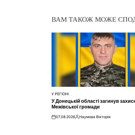
ВАМ ТАКОЖ МОЖЕ СПО
У РЕГІОНІ
ОПУБЛІКУВАТИ
У Донецькій області загинув захис
У
Межівської громади
07.08.2026
Наумова Вікторія
on
Опубліковано