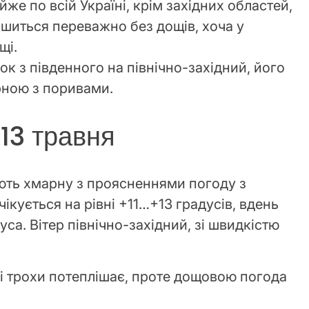
же по всій Україні, крім західних областей,
ишиться переважно без дощів, хоча у
щі.
ок з південного на північно-західний, його
рною з поривами.
 13 травня
ують хмарну з проясненнями погоду з
ікується на рівні +11…+13 градусів, вдень
уса. Вітер північно-західний, зі швидкістю
ні трохи потеплішає, проте дощовою погода