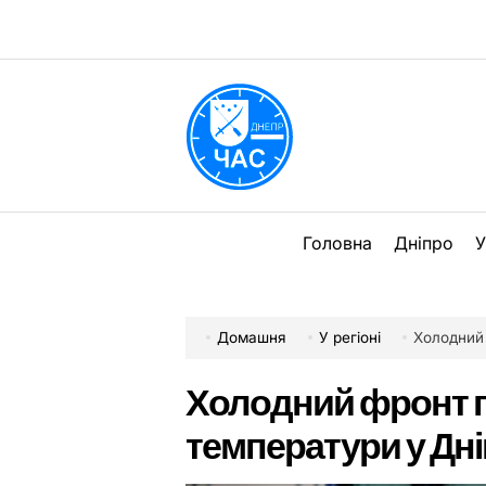
Перейти
до
вмісту
DPChas
Головна
Дніпро
У
Домашня
У регіоні
Холодний 
Холодний фронт п
температури у Дні