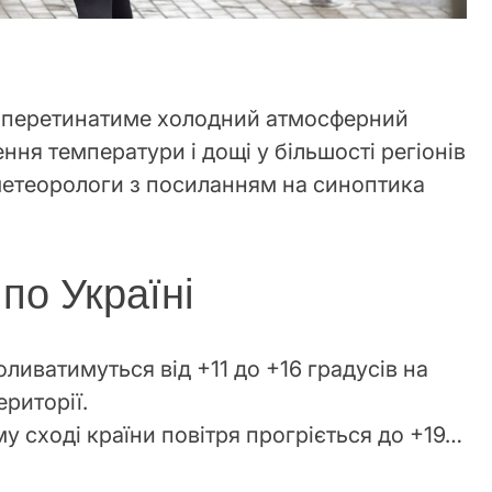
ни перетинатиме холодний атмосферний
ня температури і дощі у більшості регіонів
метеорологи з посиланням на синоптика
по Україні
ливатимуться від +11 до +16 градусів на
ериторії.
му сході країни повітря прогріється до +19…