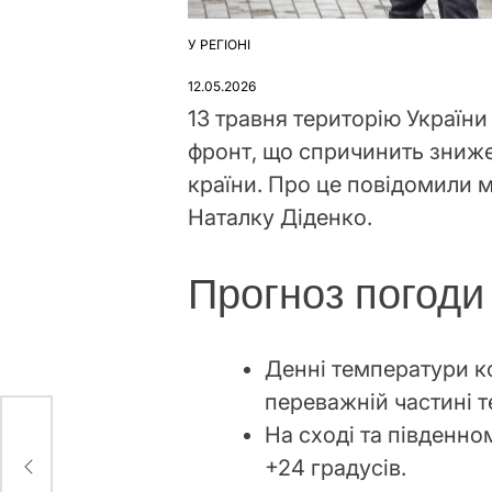
У РЕГІОНІ
ОПУБЛІКУВАТИ
У
12.05.2026
13 травня територію Украї
фронт, що спричинить знижен
країни. Про це повідомили 
Наталку Діденко.
Прогноз погоди 
Денні температури ко
переважній частині т
На сході та південно
200
+24 градусів.