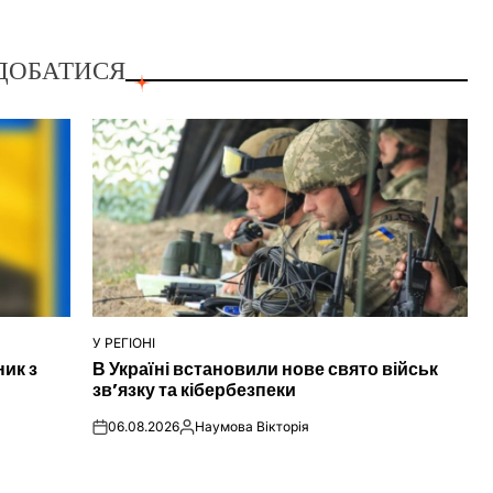
ДОБАТИСЯ
У РЕГІОНІ
ОПУБЛІКУВАТИ
ник з
В Україні встановили нове свято військ
У
зв’язку та кібербезпеки
06.08.2026
Наумова Вікторія
on
Опубліковано