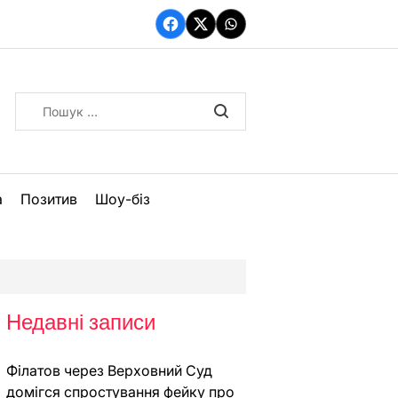
Facebook
Twitter
WhatsApp
Пошук:
а
Позитив
Шоу-біз
Недавні записи
Філатов через Верховний Суд
домігся спростування фейку про