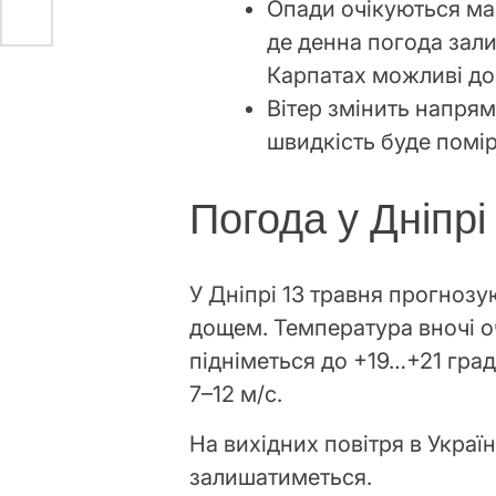
Опади очікуються май
де денна погода зал
Карпатах можливі до
Вітер змінить напрям
швидкість буде помі
Погода у Дніпрі
У Дніпрі 13 травня прогноз
дощем. Температура вночі оч
підніметься до +19…+21 град
7–12 м/с.
На вихідних повітря в Украї
залишатиметься.