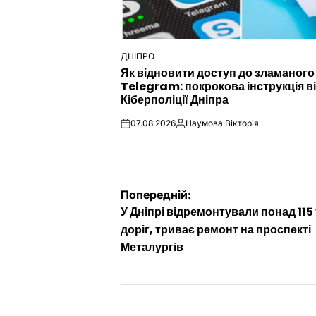
ДНІПРО
ОПУБЛІКУВАТИ
Як відновити доступ до зламаного
У
Telegram: покрокова інструкція в
Кіберполіції Дніпра
07.08.2026
Наумова Вікторія
on
Опубліковано
Навігація
Попередній:
У Дніпрі відремонтували понад 115 т
записів
доріг, триває ремонт на проспекті
Металургів