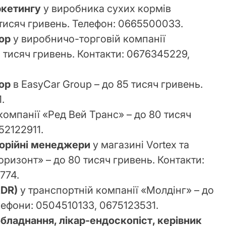
ркетингу
у виробника сухих кормів
 тисяч гривень. Телефон: 0665500033.
ор
у виробничо-торговій компанії
 тисяч гривень. Контакти: 0676345229,
ор
в EasyCar Group – до 85 тисяч гривень.
.
компанії «Ред Вей Транс» – до 80 тисяч
52122911.
орійні менеджери
у магазині Vortex та
ризонт» – до 80 тисяч гривень. Контакти:
774.
ADR)
у транспортній компанії «Молдінг» – до
лефони: 0504510133, 0675123531.
бладнання, лікар-ендоскопіст, керівник