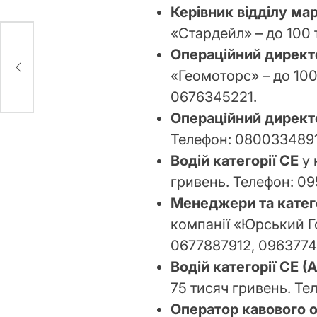
Керівник відділу ма
«Стардейл» – до 100
115
Операційний директ
на
«Геомоторс» – до 100
0676345221.
Операційний директ
Телефон: 0800334891
Водій категорії СЕ
у 
гривень. Телефон: 09
Менеджери та катег
компанії «Юрський Го
0677887912, 0963774
Водій категорії CE (
75 тисяч гривень. Те
Оператор кавового о