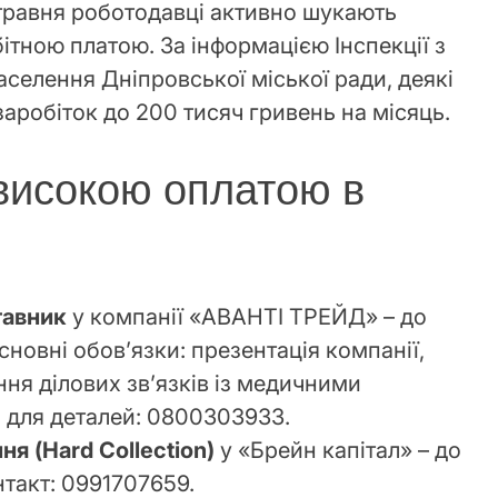
 травня роботодавці активно шукають
ітною платою. За інформацією Інспекції з
населення Дніпровської міської ради, деякі
аробіток до 200 тисяч гривень на місяць.
 високою оплатою в
тавник
у компанії «АВАНТІ ТРЕЙД» – до
сновні обов’язки: презентація компанії,
ння ділових зв’язків із медичними
 для деталей: 0800303933.
ня (Hard Collection)
у «Брейн капітал» – до
нтакт: 0991707659.