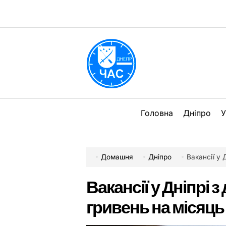
Перейти
до
вмісту
DPChas
Головна
Дніпро
У
Домашня
Дніпро
Вакансії у 
Вакансії у Дніпрі 
гривень на місяць