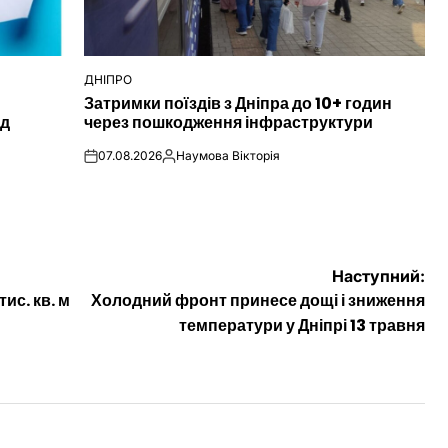
ДНІПРО
ОПУБЛІКУВАТИ
Затримки поїздів з Дніпра до 10+ годин
У
ід
через пошкодження інфраструктури
07.08.2026
Наумова Вікторія
on
Опубліковано
Наступний:
ис. кв. м
Холодний фронт принесе дощі і зниження
температури у Дніпрі 13 травня