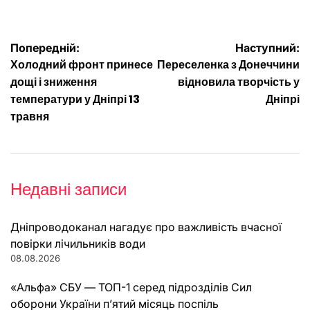
Навігація
Попередній:
Наступний:
Холодний фронт принесе
Переселенка з Донеччини
записів
дощі і зниження
відновила творчість у
температури у Дніпрі 13
Дніпрі
травня
Недавні записи
Дніпроводоканал нагадує про важливість вчасної
повірки лічильників води
08.08.2026
«Альфа» СБУ — ТОП-1 серед підрозділів Сил
оборони України п’ятий місяць поспіль