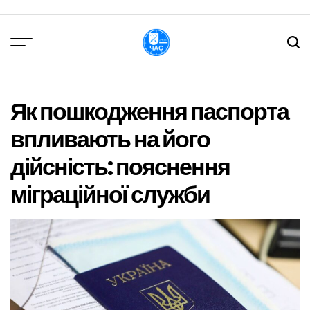
Перейти
до
вмісту
DPChas
Як пошкодження паспорта
впливають на його
дійсність: пояснення
міграційної служби