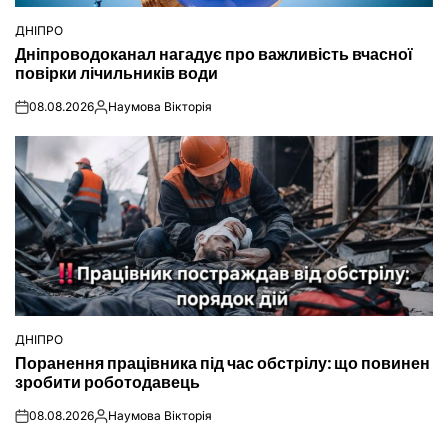
ДНІПРО
ОПУБЛІКУВАТИ
Дніпроводоканал нагадує про важливість вчасної
У
повірки лічильників води
08.08.2026
Наумова Вікторія
on
Опубліковано
ДНІПРО
ОПУБЛІКУВАТИ
Поранення працівника під час обстрілу: що повинен
У
зробити роботодавець
08.08.2026
Наумова Вікторія
on
Опубліковано