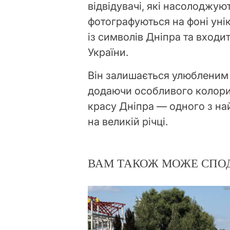
відвідувачі, які насолоджу
фотографуються на фоні уні
із символів Дніпра та входи
України.
Він залишається улюбленим 
додаючи особливого колори
красу Дніпра — одного з на
на великій річці.
ВАМ ТАКОЖ МОЖЕ СПО