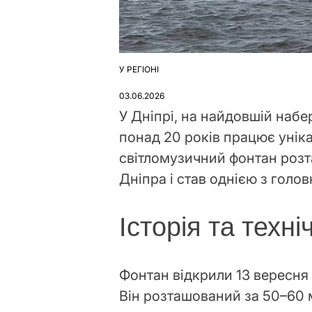
У РЕГІОНІ
ОПУБЛІКУВАТИ
У
03.06.2026
У Дніпрі, на найдовшій наб
понад 20 років працює унік
світломузичний фонтан розт
Дніпра і став однією з голо
Історія та техні
Фонтан відкрили 13 вересня 
Він розташований за 50–60 м