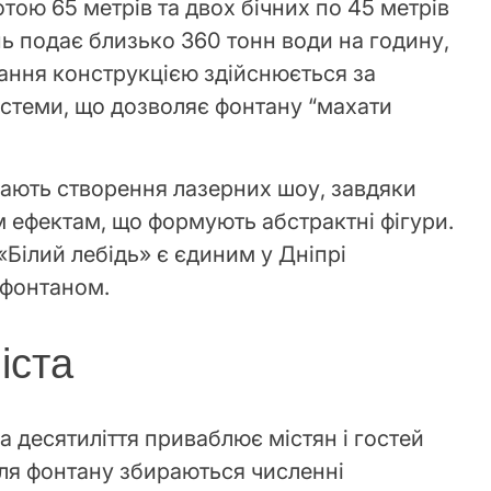
тою 65 метрів та двох бічних по 45 метрів
ь подає близько 360 тонн води на годину,
вання конструкцією здійснюється за
стеми, що дозволяє фонтану “махати
ають створення лазерних шоу, завдяки
м ефектам, що формують абстрактні фігури.
Білий лебідь» є єдиним у Дніпрі
 фонтаном.
іста
а десятиліття приваблює містян і гостей
іля фонтану збираються численні