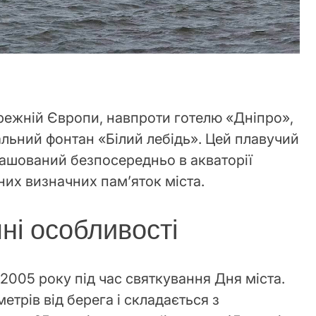
ережній Європи, навпроти готелю «Дніпро»,
альний фонтан «Білий лебідь». Цей плавучий
ашований безпосередньо в акваторії
вних визначних пам’яток міста.
чні особливості
2005 року під час святкування Дня міста.
етрів від берега і складається з