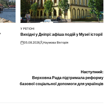
У РЕГІОНІ
ОПУБЛІКУВАТИ
7
Вихідні у Дніпрі: афіша подій у Музеї історії
У
05.08.2026
Наумова Вікторія
on
Опубліковано
Наступний:
ь
Верховна Рада підтримала реформу
базової соціальної допомоги для українців