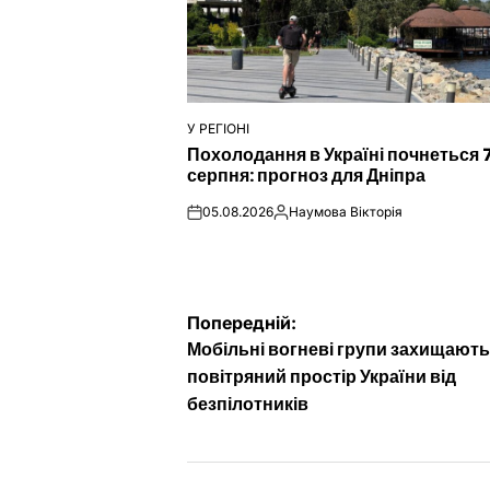
У РЕГІОНІ
ОПУБЛІКУВАТИ
Похолодання в Україні почнеться 
У
серпня: прогноз для Дніпра
05.08.2026
Наумова Вікторія
on
Опубліковано
Навігація
Попередній:
Мобільні вогневі групи захищают
записів
повітряний простір України від
безпілотників