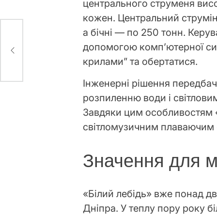
центрального струменя висо
кожен. Центральний струмін
а бічні — по 250 тонн. Керу
ють
допомогою комп’ютерної си
крилами” та обертатися.
Інженерні рішення передбач
розпиленню води і світлови
Завдяки цим особливостям «
світломузичним плаваючим
Значення для м
«Білий лебідь» вже понад дв
Дніпра. У теплу пору року б