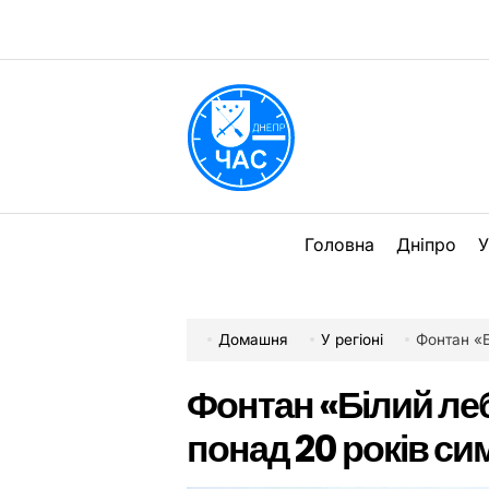
Перейти
до
вмісту
DPChas
Головна
Дніпро
У
Домашня
У регіоні
Фонтан «Бі
Фонтан «Білий леб
понад 20 років си