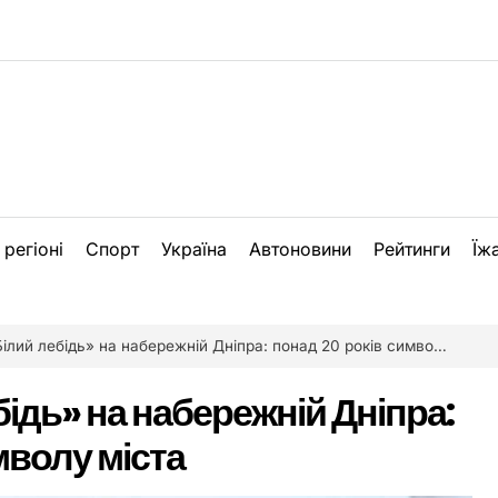
 регіоні
Спорт
Україна
Автоновини
Рейтинги
Їж
лий лебідь» на набережній Дніпра: понад 20 років символу міста
ідь» на набережній Дніпра:
мволу міста