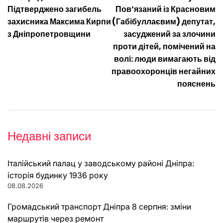
Навігація
Підтверджено загибель
Пов’язаний із Красновим
записів
захисника Максима Кирпи
(Габібуллаєвим) депутат,
з Дніпропетровщини
засуджений за злочини
проти дітей, помічений на
волі: люди вимагають від
правоохоронців негайних
пояснень
Недавні записи
Італійський палац у заводському районі Дніпра:
історія будинку 1936 року
08.08.2026
Громадський транспорт Дніпра 8 серпня: зміни
маршрутів через ремонт