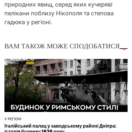
природних явищ, серед яких кучеряві
пелікани поблизу Нікополя та степова
гадюка у регіоні.
ВАМ ТАКОЖ МОЖЕ СПОДОБАТИСЯ
У РЕГІОНІ
ОПУБЛІКУВАТИ
Італійський палац у заводському районі Дніпра:
У
історія будинку 1936 року