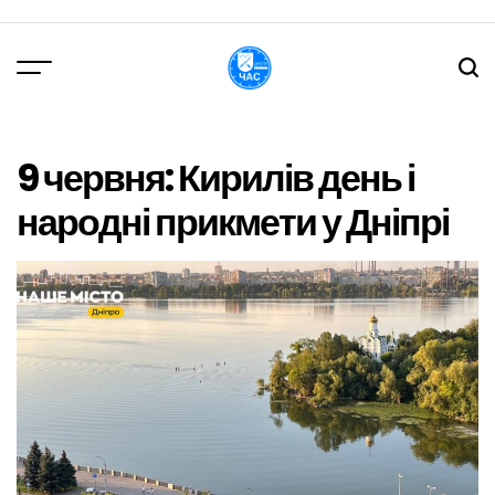
Перейти
до
вмісту
DPChas
9 червня: Кирилів день і
народні прикмети у Дніпрі