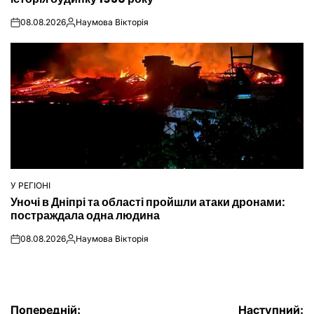
08.08.2026
Наумова Вікторія
on
Опубліковано
У РЕГІОНІ
ОПУБЛІКУВАТИ
Уночі в Дніпрі та області пройшли атаки дронами:
У
постраждала одна людина
08.08.2026
Наумова Вікторія
on
Опубліковано
Попередній:
Наступний: