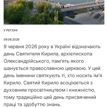
У РЕГІОНІ
ОПУБЛІКУВАТИ
У
09.06.2026
9 червня 2026 року в Україні відзначають
день Святителя Кирила, архієпископа
Олександрійського, пам’ять якого
шанується православною церквою. У цей
день іменини святкують ті, хто носить ім’я
Кирило. Святий Кирило асоціюється з
духовним просвітництвом і книжністю,
тому традиційно цей день присвячений
праці та здобуттю знань.