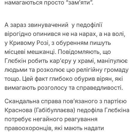
намагаються просто “зам’яти”.
А зараз звинувачений у педофілії
вірогідно опинився не на нарах, а на волі,
у Кривому Розі, з обуренням пишуть
місцеві мешканці. Повідомляють, що
Глєбкін робить карʼєру у храмі, маніпулює
людьми та розколює цю релігійну громаду
тощо. Цей факт глибоко обурив вірян, які
вимагають розголосу та справедливості.
Скандальна справа повʼязаного з партією
Краснова (Габібуллаєва) педофіла Глєбкіна
потребує негайного реагування
правоохоронців, які мають надати