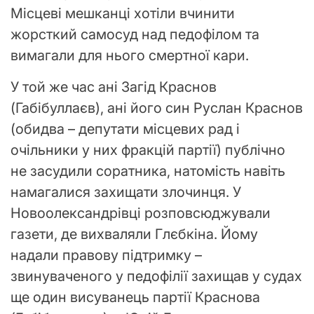
Місцеві мешканці хотіли вчинити
жорсткий самосуд над педофілом та
вимагали для нього смертної кари.
У той же час ані Загід Краснов
(Габібуллаєв), ані його син Руслан Краснов
(обидва – депутати місцевих рад і
очільники у них фракцій партії) публічно
не засудили соратника, натомість навіть
намагалися захищати злочинця. У
Новоолександрівці розповсюджували
газети, де вихваляли Глєбкіна. Йому
надали правову підтримку –
звинуваченого у педофілії захищав у судах
ще один висуванець партії Краснова