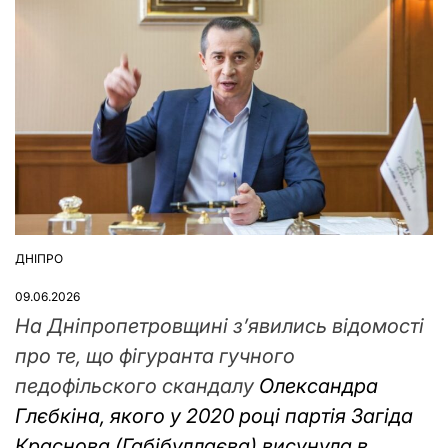
ДНІПРО
ОПУБЛІКУВАТИ
У
09.06.2026
На Дніпропетровщині зʼявились відомості
про те, що фігуранта гучного
педофільского скандалу
Олександра
Глєбкіна, якого у 2020 році партія Загіда
Краснова (Габібуллаєва) висунула в