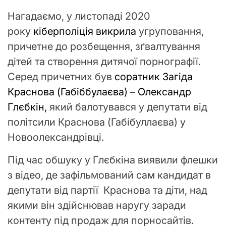
Нагадаємо, у листопаді 2020
року
кіберполіція викрила
угруповання,
причетне до розбещення, зґвалтування
дітей та створення дитячої порнографії.
Серед причетних був
соратник Загіда
Краснова (Габіббулаєва) – Олександр
Глєбкін,
який балотувався у депутати від
політсили Краснова (Габібуллаєва) у
Новоолександрівці.
Під час обшуку у Глєбкіна виявили флешки
з відео, де зафільмований сам кандидат в
депутати від партії Краснова та діти, над
якими він здійснював наругу заради
контенту під продаж для порносайтів.