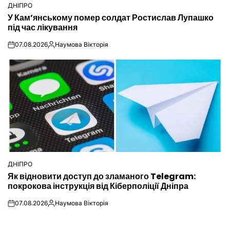
ДНІПРО
ОПУБЛІКУВАТИ
У Кам’янському помер солдат Ростислав Лупашко
У
під час лікування
07.08.2026
Наумова Вікторія
on
Опубліковано
ДНІПРО
ОПУБЛІКУВАТИ
Як відновити доступ до зламаного Telegram:
У
покрокова інструкція від Кіберполіції Дніпра
07.08.2026
Наумова Вікторія
on
Опубліковано