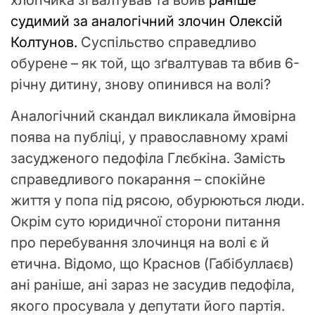
хлопчика зґвалтував та вбив
раніше
судимий за аналогічний злочин Олексій
Колтунов.
Суспільство справедливо
обурене – як той, що зґвалтував та вбив 6-
річну дитину, знову опинився на волі?
Аналогічний скандал викликала ймовірна
поява на публіці, у православному храмі
засудженого педофіла Глєбкіна. Замість
справедливого покарання – спокійне
життя у попа під рясою, обурюються люди.
Окрім суто юридичної сторони питання
про перебування злочинця на волі є й
етична. Відомо, що Краснов (Габібуллаєв)
ані раніше, ані зараз не засудив педофіла,
якого просувала у депутати його партія.