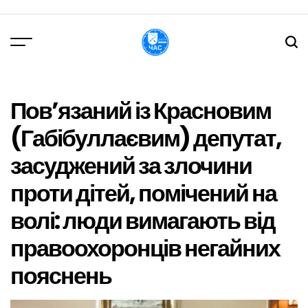
Перейти
до
вмісту
DPChas
Пов’язаний із Красновим
(Габібуллаєвим) депутат,
засуджений за злочини
проти дітей, помічений на
волі: люди вимагають від
правоохоронців негайних
пояснень