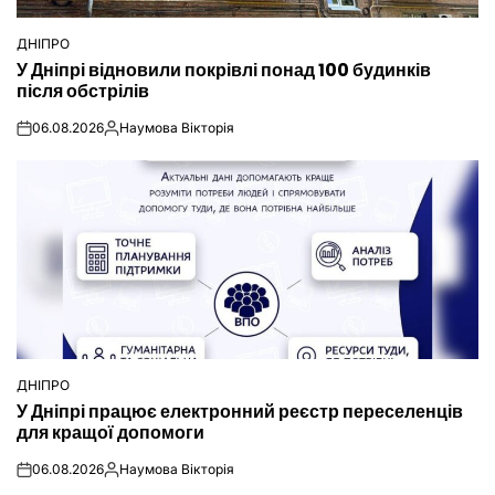
ДНІПРО
ОПУБЛІКУВАТИ
У Дніпрі відновили покрівлі понад 100 будинків
У
після обстрілів
06.08.2026
Наумова Вікторія
on
Опубліковано
ДНІПРО
ОПУБЛІКУВАТИ
У Дніпрі працює електронний реєстр переселенців
У
для кращої допомоги
06.08.2026
Наумова Вікторія
on
Опубліковано