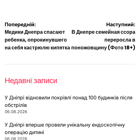
Навігація
Попередній:
Наступний:
Медики Днепра спасают
В Днепре семейная ссора
записів
ребенка, опрокинувшего
переросла в
на себя кастрюлю кипятка
поножовщину (Фото 18+)
Недавні записи
У Дніпрі відновили покрівлі понад 100 будинків після
обстрілів
06.08.2026
У Дніпрі вперше провели унікальну ендоскопічну
операцію дитині
06.08.2026