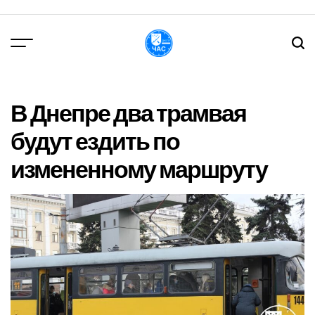
Перейти
до
вмісту
DPChas
В Днепре два трамвая
будут ездить по
измененному маршруту