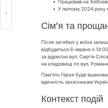
Працював на Хлібзав
У лютому 2024 року п
а та
Сім’я та проща
Після загибелі у воїна залиш
відбудеться 6 червня о 14:0
за адресою вул. Сергія Сліс
на кладовищі по вул. Романк
Пам’ять Героя буде вшанова
вдячність захисникам Украї
Контекст подій