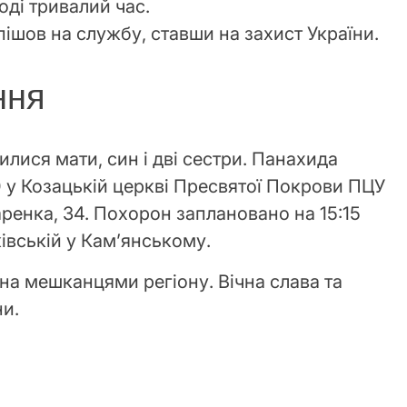
оді тривалий час.
ішов на службу, ставши на захист України.
ння
илися мати, син і дві сестри. Панахида
0 у Козацькій церкві Пресвятої Покрови ПЦУ
аренка, 34. Похорон заплановано на 15:15
івській у Кам’янському.
на мешканцями регіону. Вічна слава та
ни.