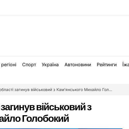
 регіоні
Спорт
Україна
Автоновини
Рейтинги
Їж
області загинув військовий з Кам’янського Михайло Голобокий
 загинув військовий з
айло Голобокий