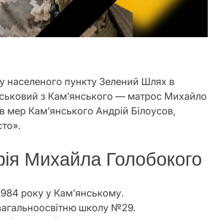
у населеного пункту Зелений Шлях в
ійськовий з Кам’янського — матрос Михайло
в мер Кам’янського Андрій Білоусов,
то».
фія Михайла Голобокого
1984 року у Кам’янському.
 загальноосвітню школу №29.