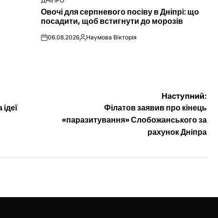
ДНІПРО
ОПУБЛІКУВАТИ
Овочі для серпневого посіву в Дніпрі: що
У
посадити, щоб встигнути до морозів
06.08.2026
Наумова Вікторія
on
Опубліковано
Наступний:
 ідеї
Філатов заявив про кінець
«паразитування» Слобожанського за
рахунок Дніпра