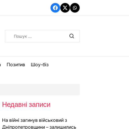
Facebook
Twitter
WhatsApp
Пошук:
а
Позитив
Шоу-біз
Недавні записи
На війні загинув військовий з
Дніпропетровщини – залишились