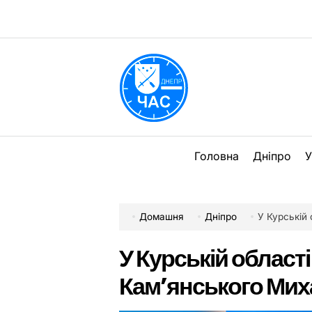
Перейти
до
вмісту
DPChas
Головна
Дніпро
У
Домашня
Дніпро
У Курській 
У Курській області
Кам’янського Мих