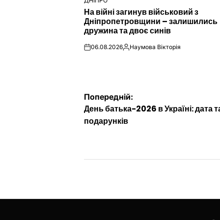
ДНІПРО
ОПУБЛІКУВАТИ
На війні загинув військовий з
У
Дніпропетровщини – залишились
дружина та двоє синів
06.08.2026
Наумова Вікторія
on
Опубліковано
Навігація
Попередній:
День батька-2026 в Україні: дата та
записів
подарунків