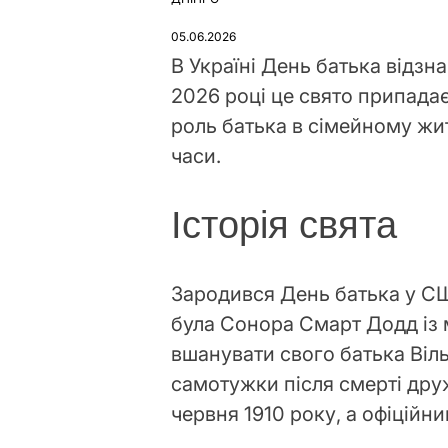
ОПУБЛІКУВАТИ
У
05.06.2026
В Україні День батька відзн
2026 році це свято припадає
роль батька в сімейному жит
часи.
Історія свята
Зародився День батька у США
була Сонора Смарт Додд із 
вшанувати свого батька Віл
самотужки після смерті дру
червня 1910 року, а офіційн