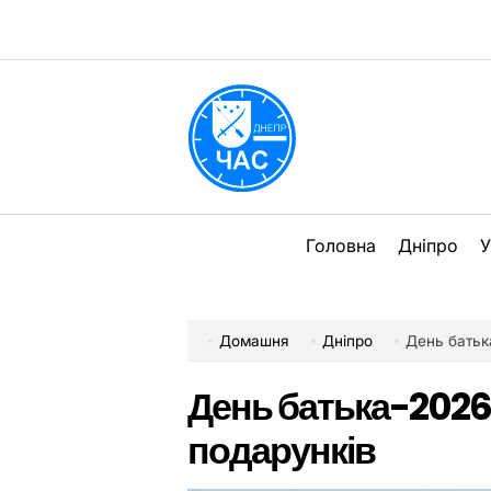
Перейти
до
вмісту
DPChas
Головна
Дніпро
У
Домашня
Дніпро
День батька
День батька-2026 в
подарунків