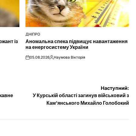
ДНІПРО
ОПУБЛІКУВАТИ
ржант із
Аномальна спека підвищує навантаження
У
на енергосистему України
05.08.2026
Наумова Вікторія
on
Опубліковано
Наступний:
ржавне
У Курській області загинув військовий з
Кам’янського Михайло Голобокий