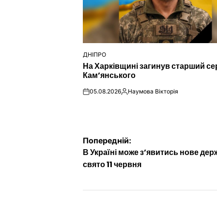
ДНІПРО
ОПУБЛІКУВАТИ
На Харківщині загинув старший се
У
Кам’янського
05.08.2026
Наумова Вікторія
on
Опубліковано
Навігація
Попередній:
В Україні може з’явитись нове де
записів
свято 11 червня