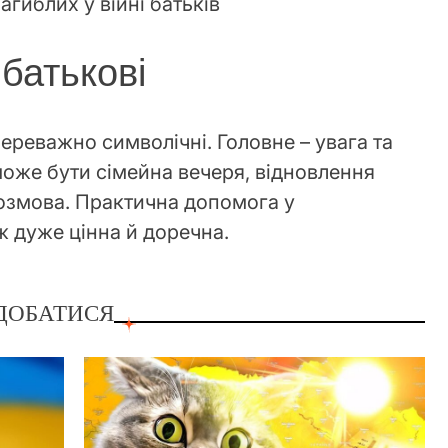
агиблих у війні батьків
батькові
ереважно символічні. Головне – увага та
може бути сімейна вечеря, відновлення
озмова. Практична допомога у
 дуже цінна й доречна.
ДОБАТИСЯ