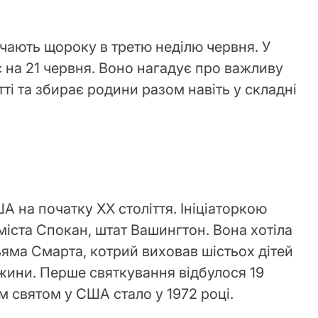
ачають щороку в третю неділю червня. У
 на 21 червня. Воно нагадує про важливу
ті та збирає родини разом навіть у складні
 на початку XX століття. Ініціаторкою
міста Спокан, штат Вашингтон. Вона хотіла
ьяма Смарта, котрий виховав шістьох дітей
жини. Перше святкування відбулося 19
им святом у США стало у 1972 році.