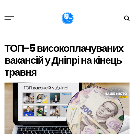
Перейти
до
вмісту
DPChas
ТОП-5 високоплачуваних
вакансій у Дніпрі на кінець
травня