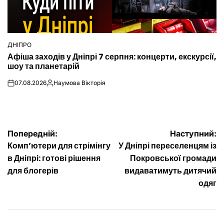
ДНІПРО
ОПУБЛІКУВАТИ
Афіша заходів у Дніпрі 7 серпня: концерти, екскурсії,
У
шоу та планетарій
07.08.2026
Наумова Вікторія
on
Опубліковано
Навігація
Попередній:
Наступний:
Комп’ютери для стрімінгу
У Дніпрі переселенцям із
записів
в Дніпрі: готові рішення
Покровської громади
для блогерів
видаватимуть дитячий
одяг