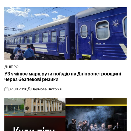
ДНІПРО
ОПУБЛІКУВАТИ
УЗ змінює маршрути поїздів на Дніпропетровщині
У
через безпекові ризики
07.08.2026
Наумова Вікторія
on
Опубліковано