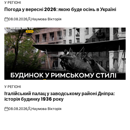
У РЕГІОНІ
ОПУБЛІКУВАТИ
Погода у вересні 2026: якою буде осінь в Україні
У
08.08.2026
Наумова Вікторія
on
Опубліковано
У РЕГІОНІ
ОПУБЛІКУВАТИ
Італійський палац у заводському районі Дніпра:
У
історія будинку 1936 року
08.08.2026
Наумова Вікторія
on
Опубліковано