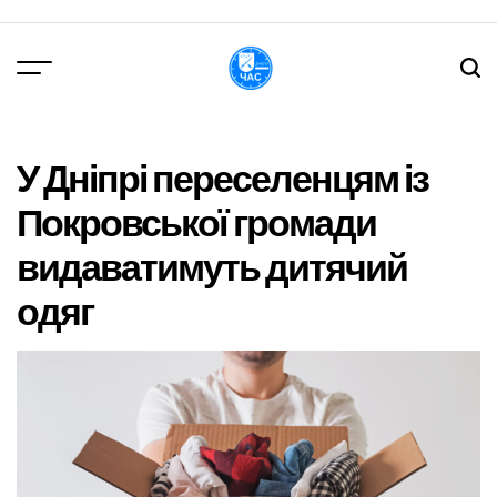
Перейти
до
вмісту
DPChas
У Дніпрі переселенцям із
Покровської громади
видаватимуть дитячий
одяг