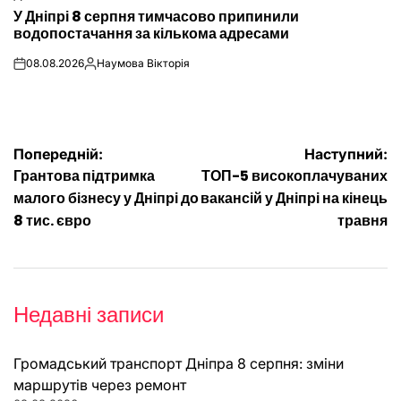
ОПУБЛІКУВАТИ
У Дніпрі 8 серпня тимчасово припинили
У
водопостачання за кількома адресами
08.08.2026
Наумова Вікторія
on
Опубліковано
Навігація
Попередній:
Наступний:
Грантова підтримка
ТОП-5 високоплачуваних
записів
малого бізнесу у Дніпрі до
вакансій у Дніпрі на кінець
8 тис. євро
травня
Недавні записи
Громадський транспорт Дніпра 8 серпня: зміни
маршрутів через ремонт