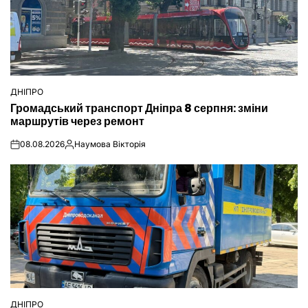
ДНІПРО
ОПУБЛІКУВАТИ
Громадський транспорт Дніпра 8 серпня: зміни
У
маршрутів через ремонт
08.08.2026
Наумова Вікторія
on
Опубліковано
ДНІПРО