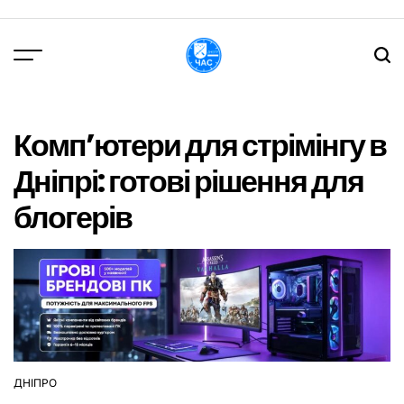
Перейти
до
вмісту
DPChas
Комп’ютери для стрімінгу в
Дніпрі: готові рішення для
блогерів
ДНІПРО
ОПУБЛІКУВАТИ