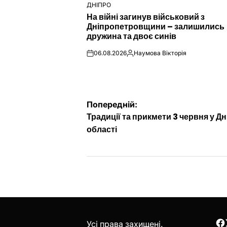
ДНІПРО
ОПУБЛІКУВАТИ
На війні загинув військовий з
У
Дніпропетровщини – залишились
дружина та двоє синів
06.08.2026
Наумова Вікторія
on
Опубліковано
Навігація
Попередній:
Традиції та прикмети 3 червня у Дні
записів
області
Усі права захищені.