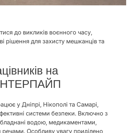
ися до викликів воєнного часу,
і рішення для захисту мешканців та
цівників на
 ІНТЕРПАЙП
цює у Дніпрі, Нікополі та Самарі,
ефективні системи безпеки. Включно з
обладнані водою, медикаментами,
и речами. Особливу увагу приділено