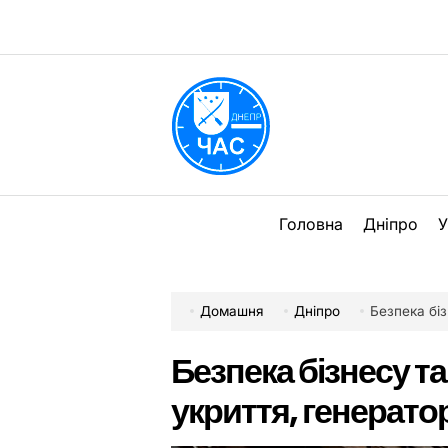
Перейти
до
вмісту
DPChas
Головна
Дніпро
У
Домашня
Дніпро
Безпека біз
Безпека бізнесу та
укриття, генератор