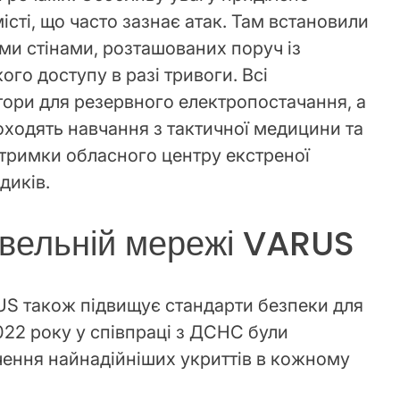
істі, що часто зазнає атак. Там встановили
ими стінами, розташованих поруч із
го доступу в разі тривоги. Всі
ори для резервного електропостачання, а
оходять навчання з тактичної медицини та
тримки обласного центру екстреної
диків.
овельній мережі VARUS
S також підвищує стандарти безпеки для
2022 року у співпраці з ДСНС були
чення найнадійніших укриттів в кожному