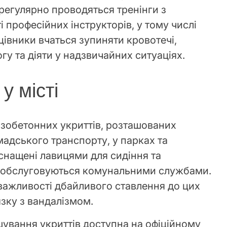
регулярно проводяться тренінги з
і професійних інструкторів, у тому числі
цівники вчаться зупиняти кровотечі,
у та діяти у надзвичайних ситуаціях.
у місті
лізобетонних укриттів, розташованих
адського транспорту, у парках та
снащені лавицями для сидіння та
о обслуговуються комунальними службами.
важливості дбайливого ставлення до цих
язку з вандалізмом.
шування укриттів доступна на офіційному