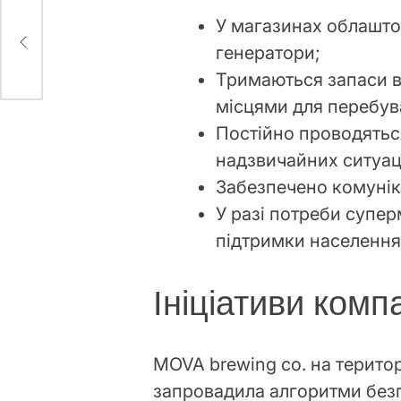
У магазинах облашто
генератори;
Тримаються запаси во
місцями для перебув
Постійно проводятьс
надзвичайних ситуаці
Забезпечено комуніка
У разі потреби супер
підтримки населення 
Ініціативи ком
MOVA brewing co. на територ
запровадила алгоритми безп