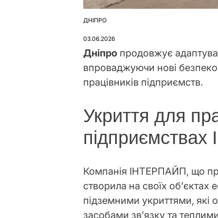
ДНІПРО
ОПУБЛІКУВАТИ
У
03.06.2026
Дніпро
продовжує адаптуват
впроваджуючи нові безпеков
працівників підприємств.
Укриття для пра
підприємствах
Компанія ІНТЕРПАЙП, що пра
створила на своїх об’єктах 
підземними укриттями, які 
засобами зв’язку та теплим