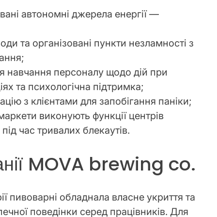
вані автономні джерела енергії —
ди та організовані пункти незламності з
ання;
я навчання персоналу щодо дій при
ях та психологічна підтримка;
цію з клієнтами для запобігання паніки;
маркети виконують функції центрів
під час тривалих блекаутів.
панії MOVA brewing co.
ії пивоварні обладнала власне укриття та
ечної поведінки серед працівників. Для