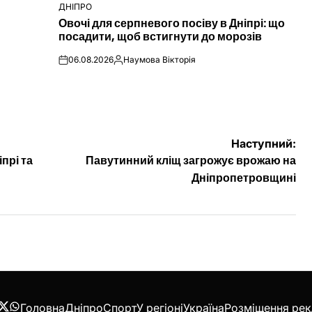
ДНІПРО
ОПУБЛІКУВАТИ
Овочі для серпневого посіву в Дніпрі: що
У
посадити, щоб встигнути до морозів
06.08.2026
Наумова Вікторія
on
Опубліковано
Наступний:
прі та
Павутинний кліщ загрожує врожаю на
Дніпропетровщині
Головна
Дніпро
Спорт
У регіоні
Україна
Розміщення ре