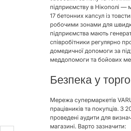
підприємству в Нікополі — м
17 бетонних капсул із товст
робочими зонами для швидко
підприємства мають генерат
співробітники регулярно пр
домедичної допомоги за під
меддопомоги та бойових ме
Безпека у торг
Мережа супермаркетів VARU
працівників та покупців. З 
проведені аудити для визна
магазині. Варто зазначити: