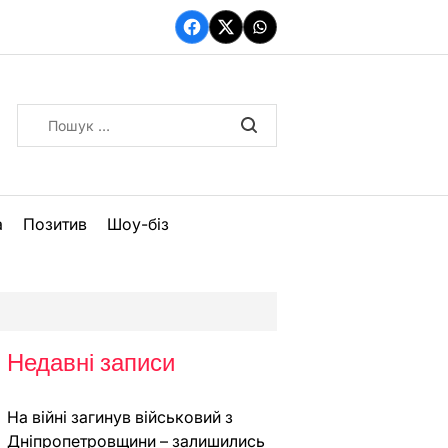
Facebook
Twitter
WhatsApp
Пошук:
а
Позитив
Шоу-біз
Недавні записи
На війні загинув військовий з
Дніпропетровщини – залишились