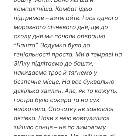
компактніша. Комбат ідею
підтримав – витягайте. І ось одного
морозного січневого дня, ще до
сходу дня ми почали операцію
“Башта”. Задумка була до
геніальності проста. Ми в темряві на
ЗІЛку підлітаємо до башти,
накидаємо трос й тягнемо у
безпечне місце. На все буквально
декілька хвилин. Але, як то кажуть:
гостра була сокира та на сук
наскочила. Спочатку не завелася
автівка. Поки з нею вовтузилися
зійшло сонце – не по зимовому