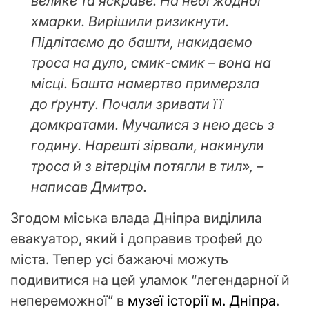
велике та яскраве. На небі жодної
хмарки. Вирішили ризикнути.
Підлітаємо до башти, накидаємо
троса на дуло, смик-смик – вона на
місці. Башта намертво примерзла
до ґрунту. Почали зривати її
домкратами. Мучалися з нею десь з
годину. Нарешті зірвали, накинули
троса й з вітерцім потягли в тил», –
написав Дмитро.
Згодом міська влада Дніпра виділила
евакуатор, який і доправив трофей до
міста. Тепер усі бажаючі можуть
подивитися на цей уламок “легендарної й
непереможної” в
музеї історії м. Дніпра
.