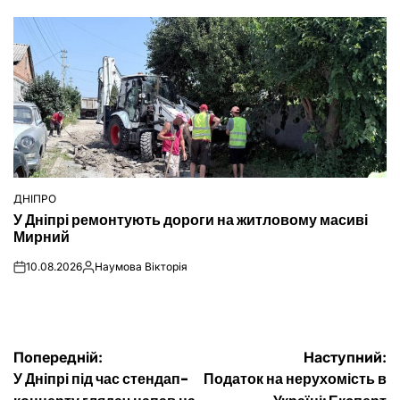
ДНІПРО
ОПУБЛІКУВАТИ
У Дніпрі ремонтують дороги на житловому масиві
У
Мирний
10.08.2026
Наумова Вікторія
on
Опубліковано
Навігація
Попередній:
Наступний:
У Дніпрі під час стендап-
Податок на нерухомість в