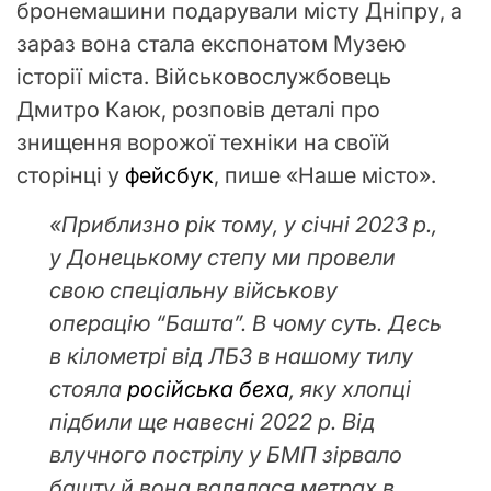
бронемашини подарували місту Дніпру, а
зараз вона стала експонатом Музею
історії міста. Військовослужбовець
Дмитро Каюк, розповів деталі про
знищення ворожої техніки на своїй
сторінці у
фейсбук
, пише «Наше місто».
«Приблизно рік тому, у січні 2023 р.,
у Донецькому степу ми провели
свою спеціальну військову
операцію “Башта”. В чому суть. Десь
в кілометрі від ЛБЗ в нашому тилу
стояла
російська беха
, яку хлопці
підбили ще навесні 2022 р. Від
влучного пострілу у БМП зірвало
башту й вона валялася метрах в