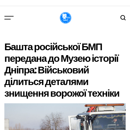
Перейти
до
вмісту
DPChas
Башта російської БМП
передана до Музею історії
Дніпра: Військовий
ділиться деталями
знищення ворожої техніки