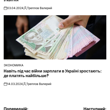
03.04.2024
Треплов Валерий
on
Опубліковано
ЭКОНОМИКА
ОПУБЛІКУВАТИ
Навіть під час війни зарплати в Україні зростають:
У
де платять найбільше?
14.03.2024
Треплов Валерий
on
Опубліковано
Попередній:
Наступний: