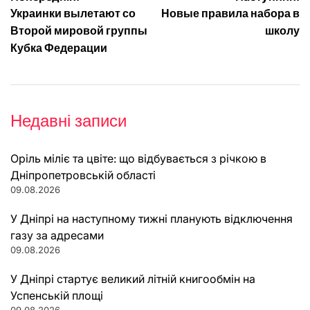
Навігація
Украинки вылетают со
Новые правила набора в
записів
Второй мировой группы
школу
Кубка Федерации
Недавні записи
Оріль міліє та цвіте: що відбувається з річкою в
Дніпропетровській області
09.08.2026
У Дніпрі на наступному тижні планують відключення
газу за адресами
09.08.2026
У Дніпрі стартує великий літній книгообмін на
Успенській площі
09.08.2026