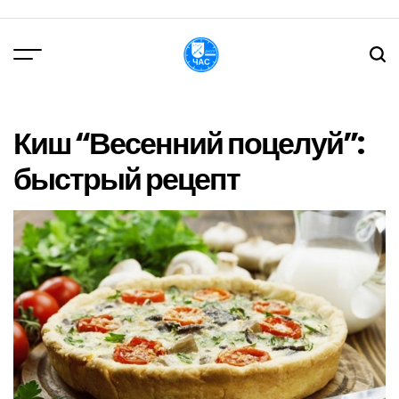
Перейти
до
вмісту
DPChas
Киш “Весенний поцелуй”:
быстрый рецепт