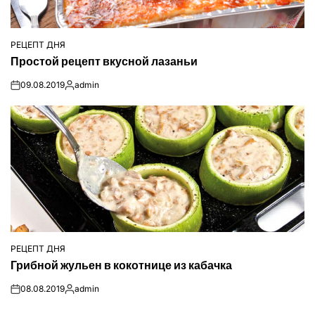
РЕЦЕПТ ДНЯ
ОПУБЛІКУВАТИ
Простой рецепт вкусной лазаньи
У
09.08.2019
admin
on
Опубліковано
РЕЦЕПТ ДНЯ
ОПУБЛІКУВАТИ
Грибной жульен в кокотнице из кабачка
У
08.08.2019
admin
on
Опубліковано