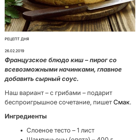
РЕЦЕПТ ДНЯ
ОПУБЛІКУВАТИ
У
26.02.2019
Французское блюдо киш – пирог со
всевозможными начинками, главное
добавить сырный соус.
Наш вариант – с грибами – подарит
беспроигрышное сочетание, пишет
Смак
.
Ингредиенты
Слоеное тесто – 1 лист
Шампиньоны (опята) – 400 г