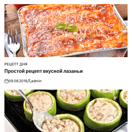
РЕЦЕПТ ДНЯ
ОПУБЛІКУВАТИ
Простой рецепт вкусной лазаньи
У
09.08.2019
admin
on
Опубліковано