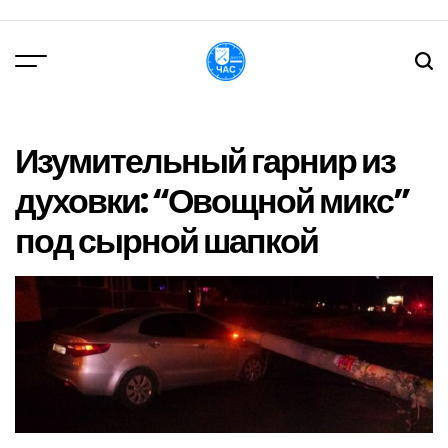
Перейти
до
вмісту
DPChas
Изумительный гарнир из
духовки: “Овощной микс”
под сырной шапкой