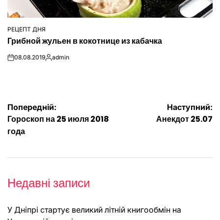
РЕЦЕПТ ДНЯ
ОПУБЛІКУВАТИ
Грибной жульен в кокотнице из кабачка
У
08.08.2019
admin
on
Опубліковано
Навігація
Попередній:
Наступний:
Гороскоп на 25 июля 2018
Анекдот 25.07
записів
года
Недавні записи
У Дніпрі стартує великий літній книгообмін на