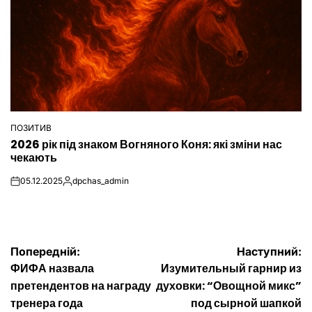
ПОЗИТИВ
ОПУБЛІКУВАТИ
2026 рік під знаком Вогняного Коня: які зміни нас
У
чекають
05.12.2025
dpchas_admin
on
Опубліковано
Навігація
Попередній:
Наступний:
ФИФА назвала
Изумительный гарнир из
записів
претендентов на награду
духовки: “Овощной микс”
тренера года
под сырной шапкой