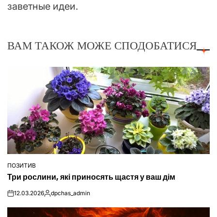
заветные идеи.
ВАМ ТАКОЖ МОЖЕ СПОДОБАТИСЯ
ПОЗИТИВ
ОПУБЛІКУВАТИ
Три рослини, які приносять щастя у ваш дім
У
12.03.2026
dpchas_admin
on
Опубліковано