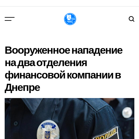
Перейти
до
вмісту
DPChas
Вооруженное нападение
на два отделения
финансовой компании в
Днепре