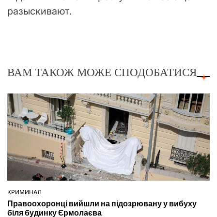
разыскивают.
ВАМ ТАКОЖ МОЖЕ СПОДОБАТИСЯ
КРИМИНАЛ
ОПУБЛІКУВАТИ
Правоохоронці вийшли на підозрювану у вибуху
У
біля будинку Єрмолаєва