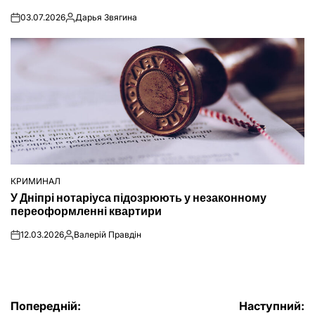
03.07.2026
Дарья Звягина
on
Опубліковано
КРИМИНАЛ
ОПУБЛІКУВАТИ
У Дніпрі нотаріуса підозрюють у незаконному
У
переоформленні квартири
12.03.2026
Валерій Правдін
on
Опубліковано
Навігація
Попередній:
Наступний: