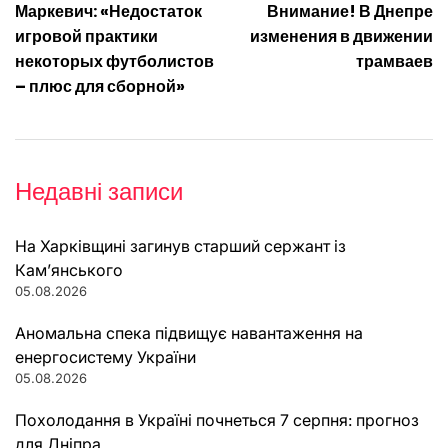
Маркевич: «Недостаток
Внимание! В Днепре
записів
игровой практики
изменения в движении
некоторых футболистов
трамваев
– плюс для сборной»
Недавні записи
На Харківщині загинув старший сержант із
Кам’янського
05.08.2026
Аномальна спека підвищує навантаження на
енергосистему України
05.08.2026
Похолодання в Україні почнеться 7 серпня: прогноз
для Дніпра