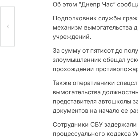
Об этом “Днепр Час” сообщ
Подполковник службы граж
механизм вымогательства д
учреждений.
За сумму от пятисот до пол
злоумышленник обещал уско
прохождении противопожар
Также оперативники спецс
вымогательства должностны
представителя автошколы з
документов на начало ее ра
Сотрудники СБУ задержали 
процессуального кодекса У