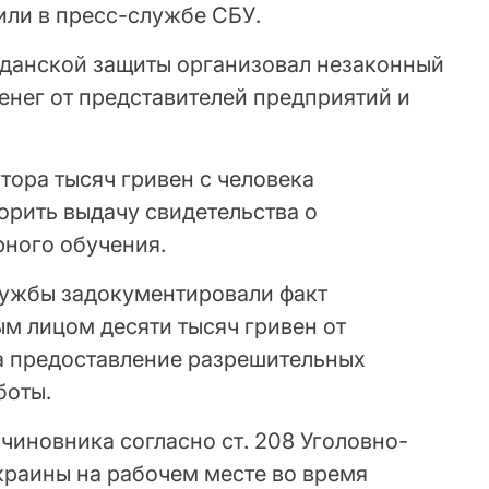
или в пресс-службе СБУ.
данской защиты организовал незаконный
енег от представителей предприятий и
утора тысяч гривен с человека
рить выдачу свидетельства о
ного обучения.
лужбы задокументировали факт
м лицом десяти тысяч гривен от
а предоставление разрешительных
боты.
чиновника согласно ст. 208 Уголовно-
краины на рабочем месте во время