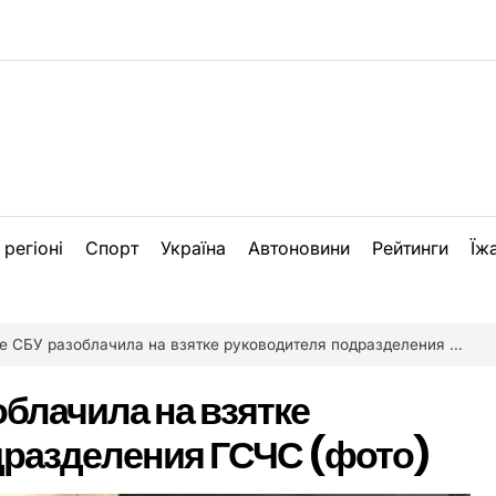
 регіоні
Спорт
Україна
Автоновини
Рейтинги
Їж
 СБУ разоблачила на взятке руководителя подразделения ГСЧС (фото)
облачила на взятке
дразделения ГСЧС (фото)