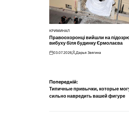
КРИМИНАЛ
ОПУБЛІКУВАТИ
Правоохоронці вийшли на підозр
У
вибуху біля будинку Єрмолаєва
03.07.2026
Дарья Звягина
on
Опубліковано
Навігація
Попередній:
Типичные привычки, которые мог
записів
сильно навредить вашей фигуре