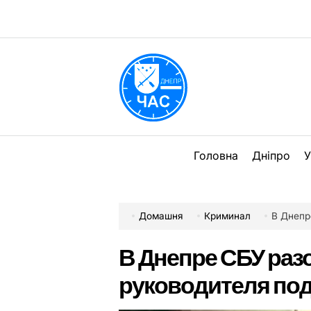
Перейти
до
вмісту
DPChas
Головна
Дніпро
У
Домашня
Криминал
В Днепре
В Днепре СБУ раз
руководителя по