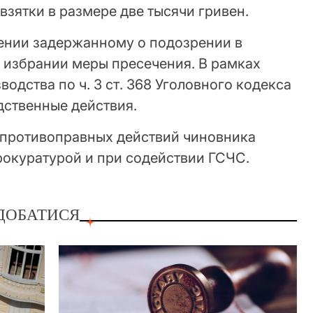
взятки в размере две тысячи гривен.
ении задержанному о подозрении в
 избрании меры пресечения. В рамках
одства по ч. 3 ст. 368 Уголовного кодекса
ственные действия.
 противоправных действий чиновника
рокуратурой и при содействии ГСЧС.
ДОБАТИСЯ