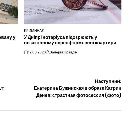
КРИМИНАЛ
ОПУБЛІКУВАТИ
ювану у
У Дніпрі нотаріуса підозрюють у
У
незаконному переоформленні квартири
12.03.2026
Валерій Правдін
on
Опубліковано
Наступний:
ут
Екатерина Бужинская в образе Катрин
Денев: страстная фотосессия (фото)