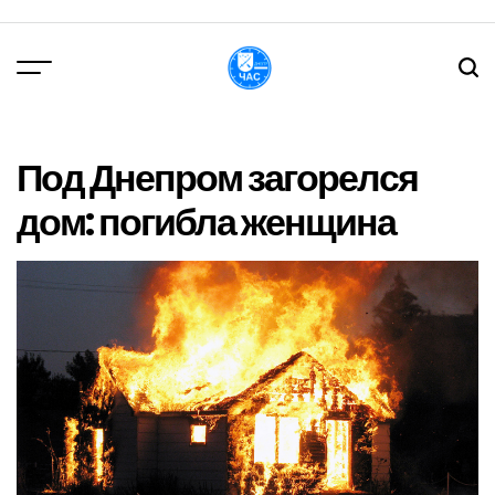
Перейти
до
вмісту
DPChas
Под Днепром загорелся
дом: погибла женщина