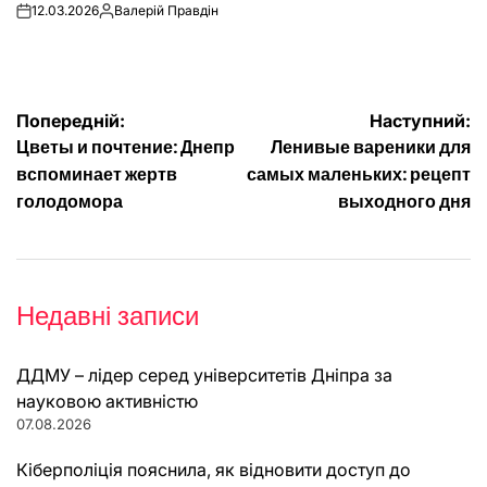
12.03.2026
Валерій Правдін
on
Опубліковано
Навігація
Попередній:
Наступний:
Цветы и почтение: Днепр
Ленивые вареники для
записів
вспоминает жертв
самых маленьких: рецепт
голодомора
выходного дня
Недавні записи
ДДМУ – лідер серед університетів Дніпра за
науковою активністю
07.08.2026
Кіберполіція пояснила, як відновити доступ до