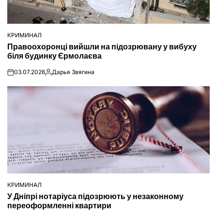
КРИМИНАЛ
ОПУБЛІКУВАТИ
Правоохоронці вийшли на підозрювану у вибуху
У
біля будинку Єрмолаєва
03.07.2026
Дарья Звягина
on
Опубліковано
КРИМИНАЛ
ОПУБЛІКУВАТИ
У Дніпрі нотаріуса підозрюють у незаконному
У
переоформленні квартири