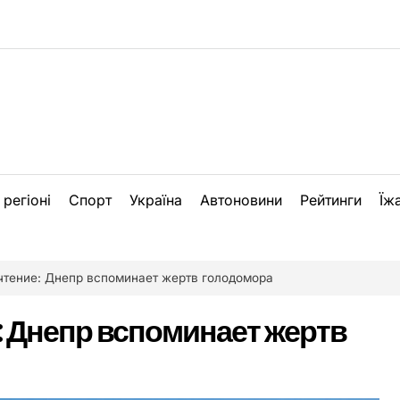
 регіоні
Спорт
Україна
Автоновини
Рейтинги
Їж
чтение: Днепр вспоминает жертв голодомора
: Днепр вспоминает жертв