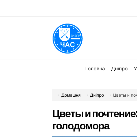
Перейти
до
вмісту
DPChas
Головна
Дніпро
У
Домашня
Дніпро
Цветы и по
Цветы и почтение
голодомора