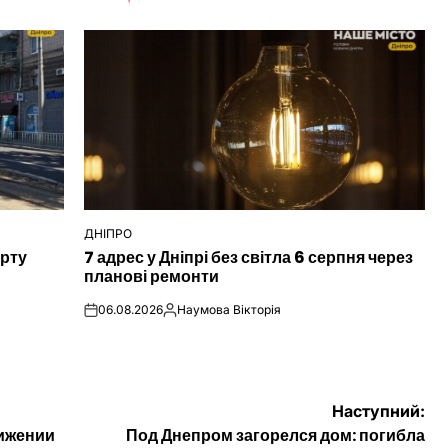
ДНІПРО
ОПУБЛІКУВАТИ
орту
7 адрес у Дніпрі без світла 6 серпня через
У
планові ремонти
06.08.2026
Наумова Вікторія
on
Опубліковано
Наступний:
нижении
Под Днепром загорелся дом: погибла