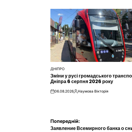
ДНІПРО
ОПУБЛІКУВАТИ
Зміни у русі громадського трансп
У
Дніпра 6 серпня 2026 року
06.08.2026
Наумова Вікторія
on
Опубліковано
Навігація
Попередній:
Заявление Всемирного банка о с