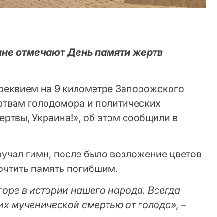
аине отмечают День памяти жертв
-реквием на 9 километре Запорожского
ртвам голодомора и политических
ртвы, Украина!», об этом сообщили в
вучал гимн, после было возложение цветов
очтить память погибшим.
оре в истории нашего народа. Всегда
х мученической смертью от голода», –