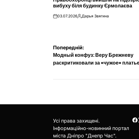
У
вибуху біля будинку Єрмолаєва
03.07.2026
Дарья Звягина
on
Опубліковано
Навігація
Попередній:
Модный конфуз: Веру Брежневу
записів
раскритиковали за «чужое» плать
Усі права захищені.
F
Інформаційно-новинний портал
міста Дніпро "Днепр Час".