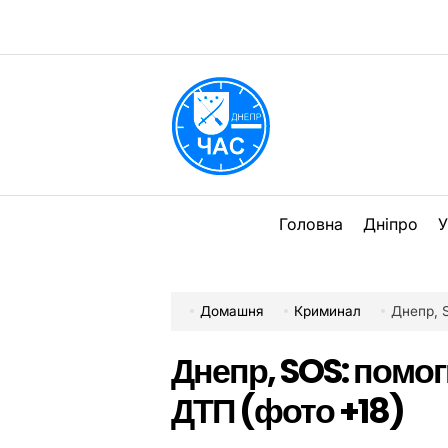
Перейти
до
вмісту
DPChas
Головна
Дніпро
У
Домашня
Криминал
Днепр, 
Днепр, SOS: помог
ДТП (фото +18)