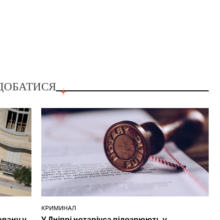
ДОБАТИСЯ
КРИМИНАЛ
ОПУБЛІКУВАТИ
ювану у
У Дніпрі нотаріуса підозрюють у