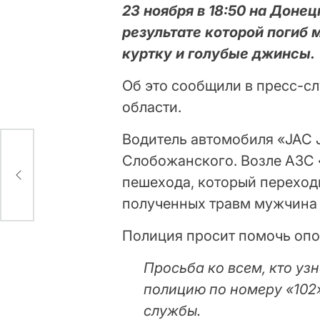
23 ноября в 18:50 на Доне
результате которой погиб 
куртку и голубые джинсы.
Об это сообщили в пресс-с
области.
Водитель автомобиля «JAC J2
у
Слобожанского. Возле АЗС 
тье
пешехода, который переход
полученных травм мужчина 
Полиция просит помочь опо
Просьба ко всем, кто уз
полицию по номеру «102»
службы.