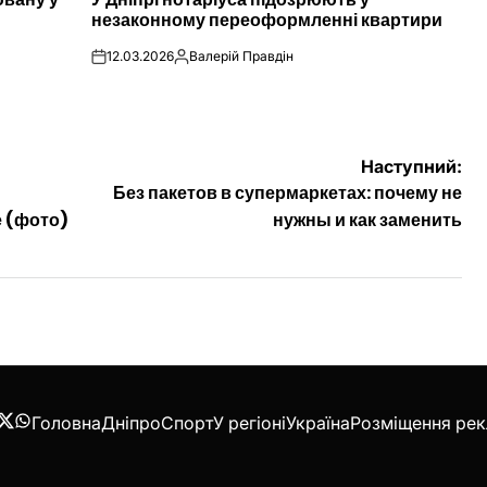
У
незаконному переоформленні квартири
12.03.2026
Валерій Правдін
on
Опубліковано
Наступний:
Без пакетов в супермаркетах: почему не
е (фото)
нужны и как заменить
Головна
Дніпро
Спорт
У регіоні
Україна
Розміщення ре
acebook
Twitter
WhatsApp