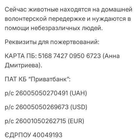
Сейчас животные находятся на домашней
волонтерской передержке и нуждаются в
помощи небезразличных людей.
Реквизиты для пожертвований:
КАРТА ПБ: 5168 7427 0950 6723 (Анна
Дмитриева).
ПАТ КБ “Приватбанк”:
р/с 26005050270491 (UAH)
р/с 26005050269673 (USD)
р/с 26001050262715 (EUR)
ЄДРПОУ 40049193