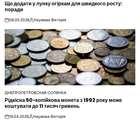
Що додати у лунку огіркам для швидкого росту:
У
поради
08.05.2026
Наумова Вікторія
on
Опубліковано
ДНЕПРОПЕТРОВСКАЯ СОЛЯНКА
ОПУБЛІКУВАТИ
Рідкісна 50-копійкова монета з 1992 року може
У
коштувати до 11 тисяч гривень
19.04.2026
Наумова Вікторія
on
Опубліковано