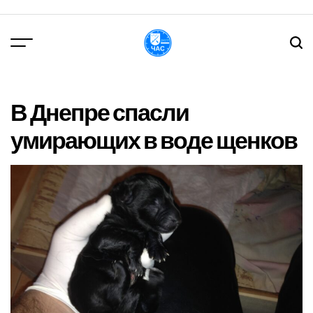
Перейти
до
вмісту
DPChas
В Днепре спасли
умирающих в воде щенков