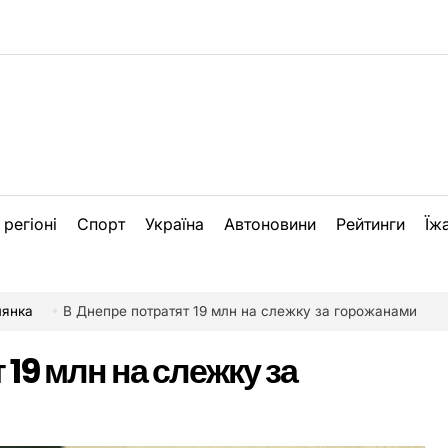
 регіоні
Спорт
Україна
Автоновини
Рейтинги
Їж
лянка
В Днепре потратят 19 млн на слежку за горожанами
 19 млн на слежку за