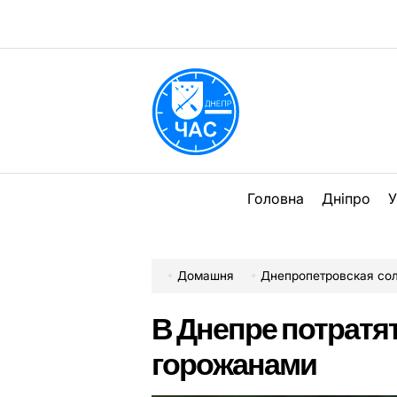
Перейти
до
вмісту
DPChas
Головна
Дніпро
У
Домашня
Днепропетровская со
В Днепре потратят
горожанами