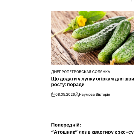
ДНЕПРОПЕТРОВСКАЯ СОЛЯНКА
ОПУБЛІКУВАТИ
Що додати у лунку огіркам для шв
У
росту: поради
08.05.2026
Наумова Вікторія
on
Опубліковано
Навігація
Попередній:
“Атошник” лез в квартиру к экс-су