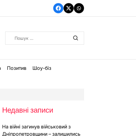
Facebook
Twitter
WhatsApp
Пошук:
а
Позитив
Шоу-біз
Недавні записи
На війні загинув військовий з
Дніпропетровщини – залишились