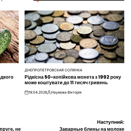
ДНЕПРОПЕТРОВСКАЯ СОЛЯНКА
ОПУБЛІКУВАТИ
идкого
Рідкісна 50-копійкова монета з 1992 року
У
може коштувати до 11 тисяч гривень
19.04.2026
Наумова Вікторія
on
Опубліковано
Наступний:
пруге, не
Заварные блины на молоке