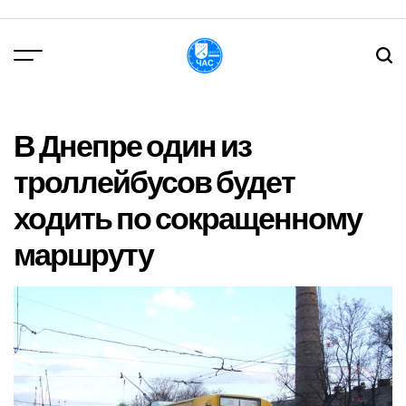
Перейти
до
вмісту
DPChas
В Днепре один из
троллейбусов будет
ходить по сокращенному
маршруту