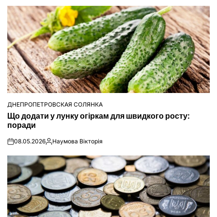
ДНЕПРОПЕТРОВСКАЯ СОЛЯНКА
ОПУБЛІКУВАТИ
Що додати у лунку огіркам для швидкого росту:
У
поради
08.05.2026
Наумова Вікторія
on
Опубліковано