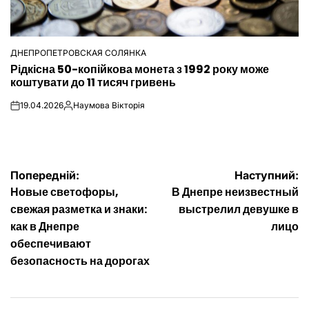
ДНЕПРОПЕТРОВСКАЯ СОЛЯНКА
ОПУБЛІКУВАТИ
Рідкісна 50-копійкова монета з 1992 року може
У
коштувати до 11 тисяч гривень
19.04.2026
Наумова Вікторія
on
Опубліковано
Навігація
Попередній:
Наступний:
Новые светофоры,
В Днепре неизвестный
записів
свежая разметка и знаки:
выстрелил девушке в
как в Днепре
лицо
обеспечивают
безопасность на дорогах