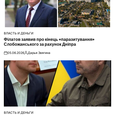
ВЛАСТЬ И ДЕНЬГИ
ОПУБЛІКУВАТИ
Філатов заявив про кінець «паразитування»
У
Слобожанського за рахунок Дніпра
05.06.2026
Дарья Звягина
on
Опубліковано
ВЛАСТЬ И ДЕНЬГИ
ОПУБЛІКУВАТИ