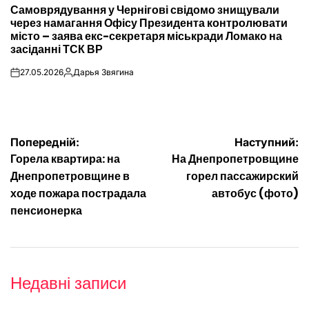
Самоврядування у Чернігові свідомо знищували
У
через намагання Офісу Президента контролювати
місто – заява екс-секретаря міськради Ломако на
засіданні ТСК ВР
27.05.2026
Дарья Звягина
on
Опубліковано
Навігація
Попередній:
Наступний:
Горела квартира: на
На Днепропетровщине
записів
Днепропетровщине в
горел пассажирский
ходе пожара пострадала
автобус (фото)
пенсионерка
Недавні записи