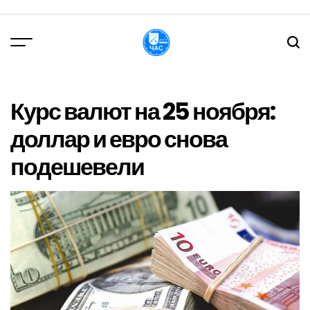
Перейти
до
вмісту
DPChas
Курс валют на 25 ноября:
доллар и евро снова
подешевели