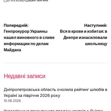
27.05.2026
Дарья Звягина
on
Опубліковано
Навігація
Попередній:
Наступний:
Генпрокурор Украины
Вся в крови и избитая: в
записів
нашел виновного в сливе
Днепре изнасиловали
информации по делам
школьницу
Майдана
Недавні записи
Дніпропетровська область очолила рейтинг шлюбів в
Україні за півріччя 2026 року
10.08.2026
Укрзалізниця призупинила продаж квитків з Дніпра