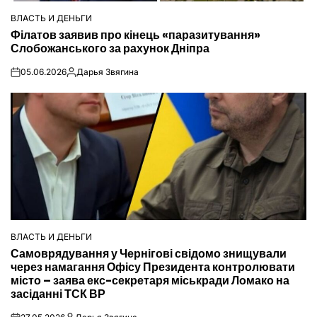
ВЛАСТЬ И ДЕНЬГИ
ОПУБЛІКУВАТИ
Філатов заявив про кінець «паразитування»
У
Слобожанського за рахунок Дніпра
05.06.2026
Дарья Звягина
on
Опубліковано
ВЛАСТЬ И ДЕНЬГИ
ОПУБЛІКУВАТИ
Самоврядування у Чернігові свідомо знищували
У
через намагання Офісу Президента контролювати
місто – заява екс-секретаря міськради Ломако на
засіданні ТСК ВР