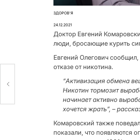
ЗДОРОВ'Я
ОПУБЛІКУВАТИ
У
24.12.2021
Доктор Евгений Комаровски
люди, бросающие курить сиг
Евгений Олегович сообщил, 
отказе от никотина.
» о
“Активизация обмена вещ
ва
Никотин тормозит вырабо
начинает активно выраба
хочется жрать”, – расска
Комаровский также поведал
показали, что появляются о