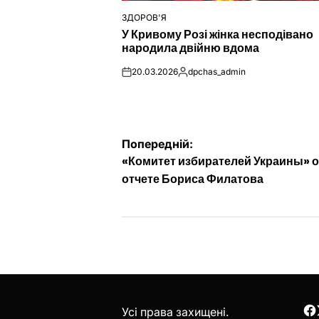
ЗДОРОВ'Я
ОПУБЛІКУВАТИ
У Кривому Розі жінка несподівано
У
народила двійню вдома
20.03.2026
dpchas_admin
on
Опубліковано
Навігація
Попередній:
«Комитет избирателей Украины» 
записів
отчете Бориса Филатова
Усі права захищені.
F