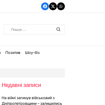
Facebook
Twitter
WhatsApp
Пошук:
а
Позитив
Шоу-біз
Недавні записи
На війні загинув військовий з
Дніпропетровщини – залишились