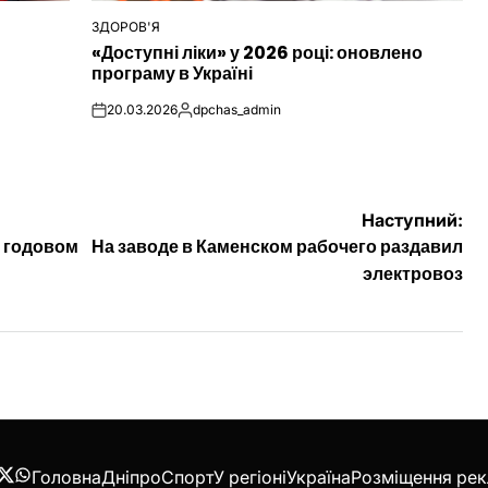
ЗДОРОВ'Я
ОПУБЛІКУВАТИ
«Доступні ліки» у 2026 році: оновлено
У
програму в Україні
20.03.2026
dpchas_admin
on
Опубліковано
Наступний:
о годовом
На заводе в Каменском рабочего раздавил
электровоз
Головна
Дніпро
Спорт
У регіоні
Україна
Розміщення ре
acebook
Twitter
WhatsApp