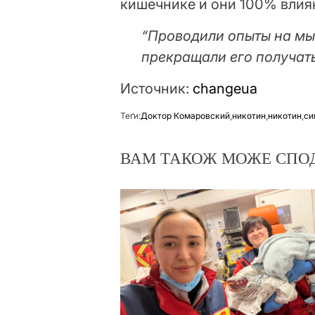
кишечнике и они 100% влияю
“Проводили опыты на мы
прекращали его получать
Источник:
changeua
Теґи:
Доктор Комаровский
,
никотин
,
никотин
,
си
ВАМ ТАКОЖ МОЖЕ СПО