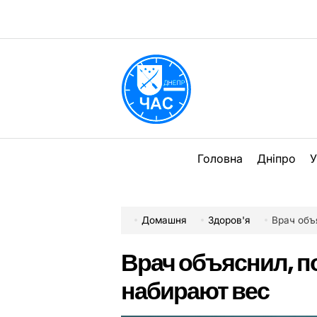
Перейти
до
вмісту
DPChas
Головна
Дніпро
У
Домашня
Здоров'я
Врач объ
Врач объяснил, п
набирают вес