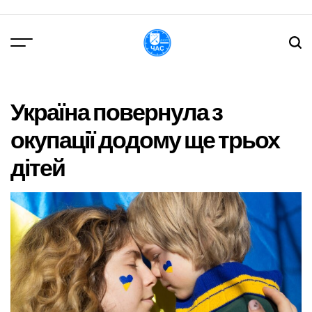
Перейти
до
вмісту
DPChas
Україна повернула з
окупації додому ще трьох
дітей