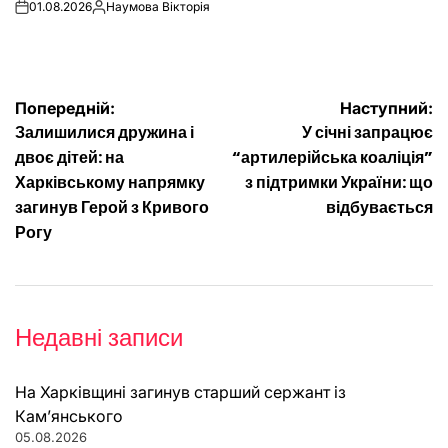
01.08.2026
Наумова Вікторія
on
Опубліковано
Навігація
Попередній:
Наступний:
Залишилися дружина і
У січні запрацює
записів
двоє дітей: на
“артилерійська коаліція”
Харківському напрямку
з підтримки України: що
загинув Герой з Кривого
відбувається
Рогу
Недавні записи
На Харківщині загинув старший сержант із
Кам’янського
05.08.2026