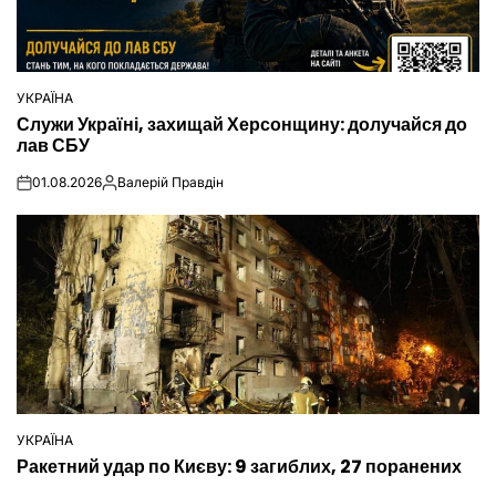
УКРАЇНА
ОПУБЛІКУВАТИ
Служи Україні, захищай Херсонщину: долучайся до
У
лав СБУ
01.08.2026
Валерій Правдін
on
Опубліковано
УКРАЇНА
ОПУБЛІКУВАТИ
Ракетний удар по Києву: 9 загиблих, 27 поранених
У