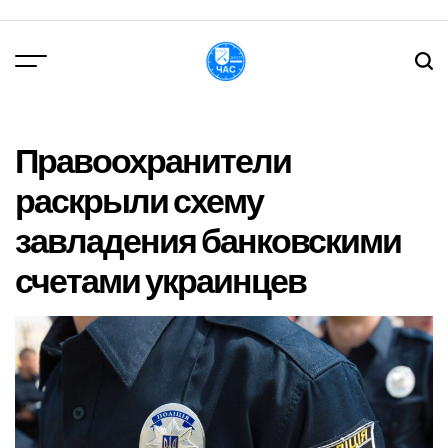
Перейти
до
вмісту
DPChas
Правоохранители
раскрыли схему
завладения банковскими
счетами украинцев