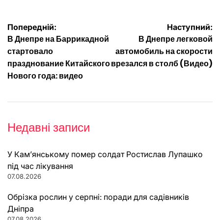
Навігація
Попередній:
Наступний:
В Днепре на Баррикадной
В Днепре легковой
записів
стартовало
автомобиль на скорости
празднование Китайского
врезался в столб (Видео)
Нового года: видео
Недавні записи
У Кам’янському помер солдат Ростислав Лупашко
під час лікування
07.08.2026
Обрізка рослин у серпні: поради для садівників
Дніпра
07.08.2026