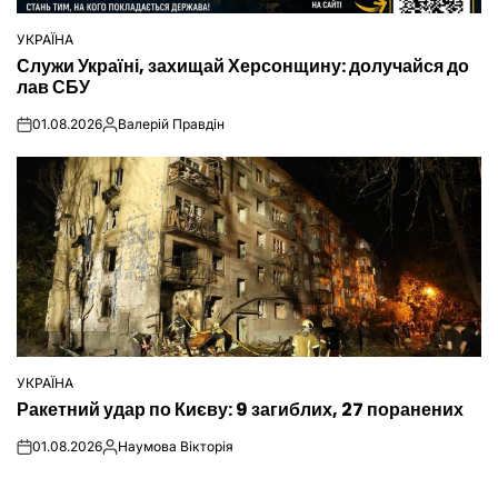
УКРАЇНА
ОПУБЛІКУВАТИ
Служи Україні, захищай Херсонщину: долучайся до
У
лав СБУ
01.08.2026
Валерій Правдін
on
Опубліковано
УКРАЇНА
ОПУБЛІКУВАТИ
Ракетний удар по Києву: 9 загиблих, 27 поранених
У
01.08.2026
Наумова Вікторія
on
Опубліковано