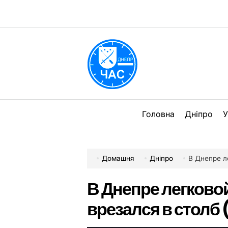
Перейти
до
вмісту
DPChas
Головна
Дніпро
У
Домашня
Дніпро
В Днепре л
В Днепре легково
врезался в столб