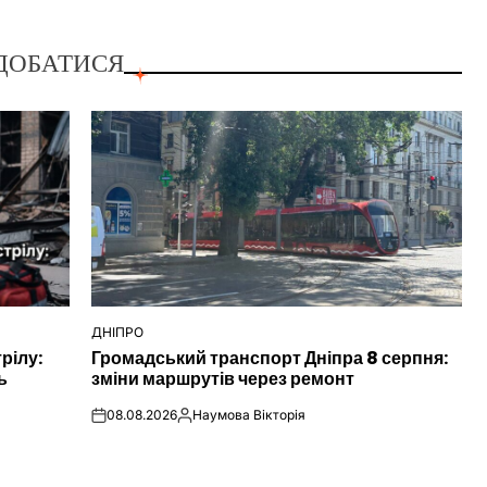
ДОБАТИСЯ
ДНІПРО
ОПУБЛІКУВАТИ
рілу:
Громадський транспорт Дніпра 8 серпня:
У
ь
зміни маршрутів через ремонт
08.08.2026
Наумова Вікторія
on
Опубліковано