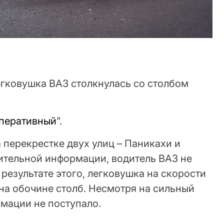
егковушка ВАЗ столкнулась со столбом
перативный
”.
а перекрестке двух улиц – Паникахи и
ительной информации, водитель ВАЗ не
 результате этого, легковушка на скорости
 на обочине столб. Несмотря на сильный
рмации не поступало.