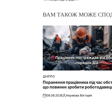
ВАМ ТАКОЖ МОЖЕ СПО
ДНІПРО
ОПУБЛІКУВАТИ
Поранення працівника під час обст
У
що повинен зробити роботодавец
08.08.2026
Наумова Вікторія
on
Опубліковано