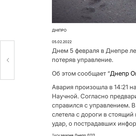
ДНІПРО
ОПУБЛІКУВАТИ
У
05.02.2022
Днем 5 февраля в Днепре л
ему
ми
потеряв управление.
Об этом сообщает “
Днепр О
Авария произошла в 14:21 н
Научной. Согласно предвар
справился с управлением. В
слетела с дороги в стоящий
удар, о пострадавших инфо
Теґи:
авария
,
Днепр
,
ДТП