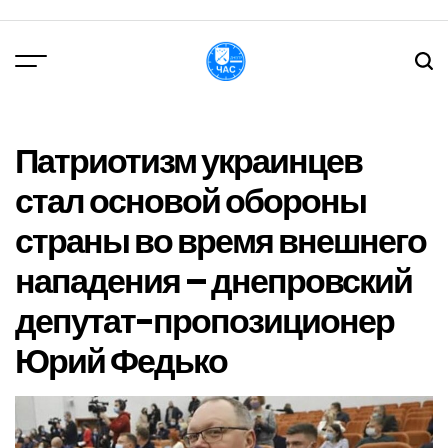
Перейти
до
вмісту
DPChas
Патриотизм украинцев
стал основой обороны
страны во время внешнего
нападения – днепровский
депутат-пропозиционер
Юрий Федько