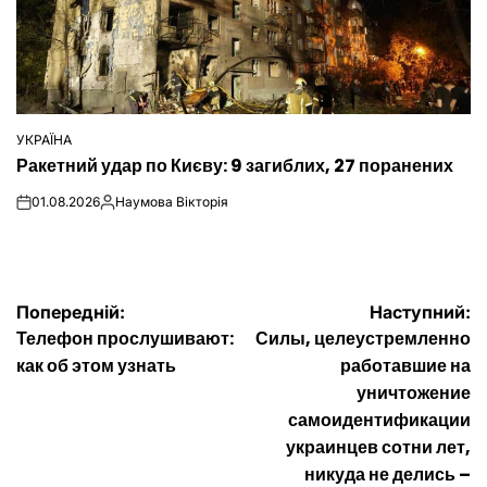
УКРАЇНА
ОПУБЛІКУВАТИ
Ракетний удар по Києву: 9 загиблих, 27 поранених
У
01.08.2026
Наумова Вікторія
on
Опубліковано
Навігація
Попередній:
Наступний:
Телефон прослушивают:
Силы, целеустремленно
записів
как об этом узнать
работавшие на
уничтожение
самоидентификации
украинцев сотни лет,
никуда не делись –