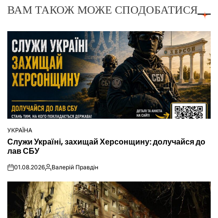
ВАМ ТАКОЖ МОЖЕ СПОДОБАТИСЯ
УКРАЇНА
ОПУБЛІКУВАТИ
Служи Україні, захищай Херсонщину: долучайся до
У
лав СБУ
01.08.2026
Валерій Правдін
on
Опубліковано