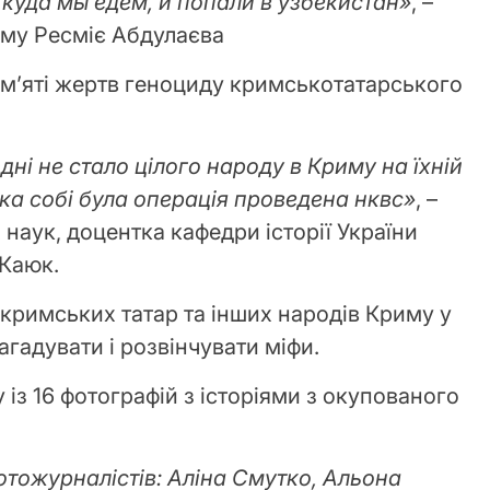
 куда м
ы едем
,
и попали в узбекистан»
, –
иму Ресміє Абдулаєва
пам’яті жертв геноциду кримськотатарського
 дні не стало цілого народу в Криму на їхній
 така собі була операція проведена нквс»
, –
наук, доцентка кафедри історії України
 Каюк.
 кримських татар та інших народів Криму у
агадувати і розвінчувати міфи.
із 16 фотографій з історіями з окупованого
отожурналістів: Аліна Смутко, Альона