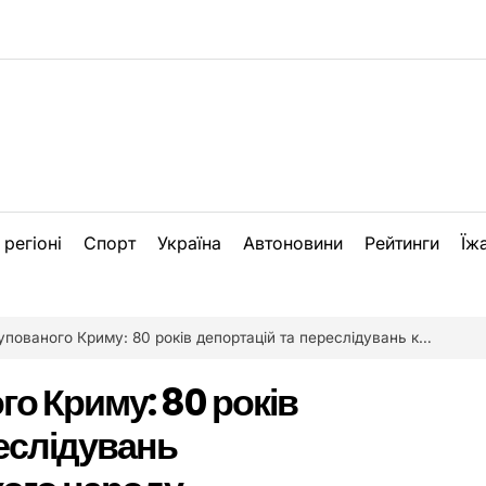
 регіоні
Спорт
Україна
Автоновини
Рейтинги
Їж
ованого Криму: 80 років депортацій та переслідувань кримськотатарського народу
ого Криму: 80 років
реслідувань