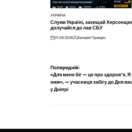
УКРАЇНА
ОПУБЛІКУВАТИ
Служи Україні, захищай Херсонщи
У
долучайся до лав СБУ
01.08.2026
Валерій Правдін
on
Опубліковано
Навігація
Попередній:
«Для мене біг — це про здоров’я. Я
записів
ним», — учасниця забігу до Дня в
у Дніпрі