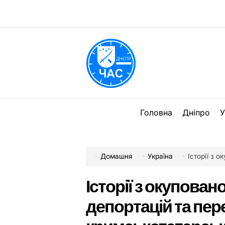
Перейти
до
вмісту
DPChas
Головна
Дніпро
У
Домашня
Україна
Історії з окуп
Історії з окупован
депортацій та пе