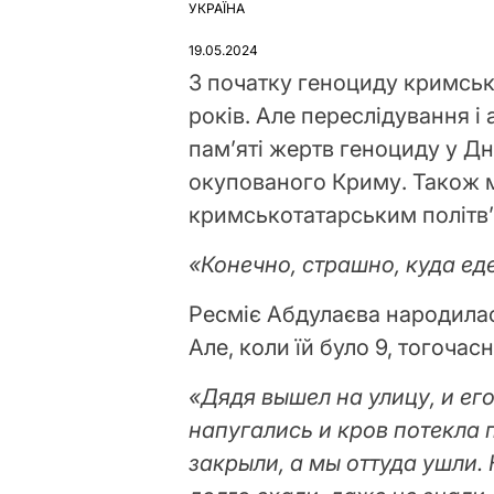
УКРАЇНА
ОПУБЛІКУВАТИ
У
19.05.2024
З початку геноциду кримсь
років. Але переслідування і
пам’яті жертв геноциду у Дн
окупованого Криму. Також 
кримськотатарським політв
«
К
онечно, страшно, куда ед
Ресміє Абдулаєва народилас
Але, коли їй було 9, тогочас
«Дядя вышел на улицу, и его
напугались и кров потекла 
закрыли, а мы оттуда ушли. 