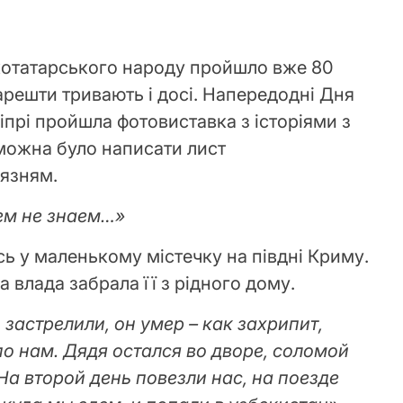
котатарського народу пройшло вже 80
 арешти тривають і досі. Напередодні Дня
іпрі пройшла фотовиставка з історіями з
можна було написати лист
’язням.
ем не знаем
…
»
ь у маленькому містечку на півдні Криму.
на влада забрала її з рідного дому.
 застрелили, он умер – как захрипит,
по нам. Дядя остался во дворе, соломой
На второй день повезли нас, на поезде