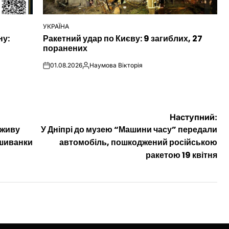
УКРАЇНА
ОПУБЛІКУВАТИ
ну:
Ракетний удар по Києву: 9 загиблих, 27
У
поранених
01.08.2026
Наумова Вікторія
on
Опубліковано
Наступний:
 живу
У Дніпрі до музею “Машини часу” передали
ишиванки
автомобіль, пошкоджений російською
ракетою 19 квітня