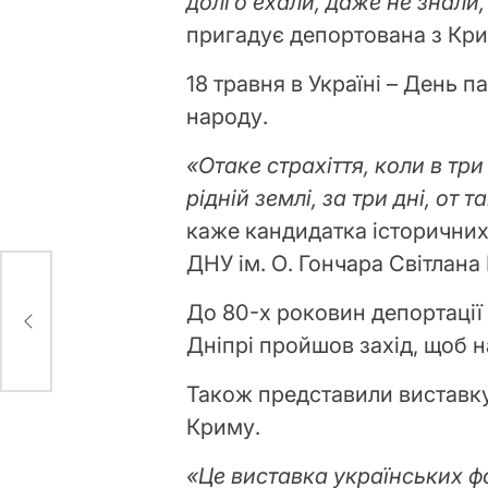
долго ехали, даже не знали,
пригадує депортована з Кр
18 травня в Україні – День 
народу.
«Отаке страхіття, коли в три
рідній землі, за три дні, от
каже кандидатка історичних 
ДНУ ім. О. Гончара Світлана
. Я
До 80-х роковин депортації
о
Дніпрі пройшов захід, щоб н
Також представили виставку 
Криму.
«Це виставка українських ф