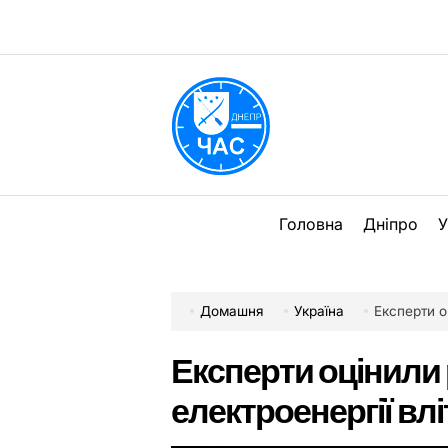
Перейти
до
вмісту
DPChas
Головна
Дніпро
У
Домашня
Україна
Експерти о
Експерти оцінили
електроенергії влі