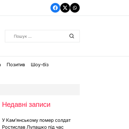
Facebook
Twitter
WhatsApp
Пошук:
а
Позитив
Шоу-біз
Недавні записи
У Кам’янському помер солдат
Ростислав Лупашко під час