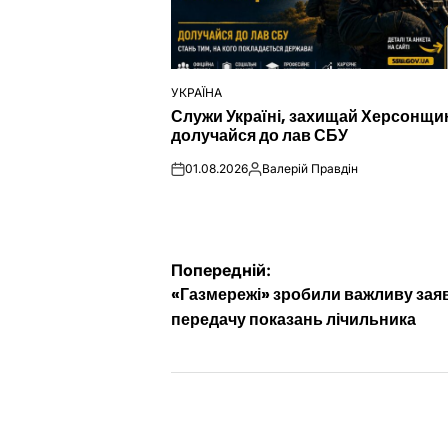
УКРАЇНА
ОПУБЛІКУВАТИ
Служи Україні, захищай Херсонщи
У
долучайся до лав СБУ
01.08.2026
Валерій Правдін
on
Опубліковано
Навігація
Попередній:
«Газмережі» зробили важливу зая
записів
передачу показань лічильника