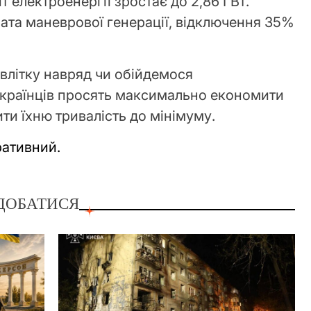
т електроенергії зростає до 2,86 ГВт.
рата маневрової генерації, відключення 35%
влітку навряд чи обійдемося
українців просять максимально економити
ти їхню тривалість до мінімуму.
ативний.
ДОБАТИСЯ