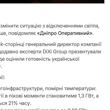
змінити ситуацію з відключеннями світла,
нше, повідомляє
«Дніпро Оперативний»
.
ok-сторінці генеральний директор компанії
щодавно експерти DiXi Group презентували
де оцінили готовність української
.
ї:
ргоінфраструктури, помірні температури:
ї в пікові моменти становитиме 1,3 ГВт, а
ься 21% часу.