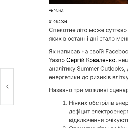
УКРАЇНА
ОПУБЛІКУВАТИ
У
01.06.2024
Спекотне літо може суттєво 
яких в останні дні стало ме
Як написав на своїй Facebo
Yasno
Сергій Коваленко
, не
аналітику Summer Outlooks, 
енергетики до ризиків влітку
Названо три можливі сценарі
Ніяких обстрілів ене
дефіцит електроенергі
відключення очікуют