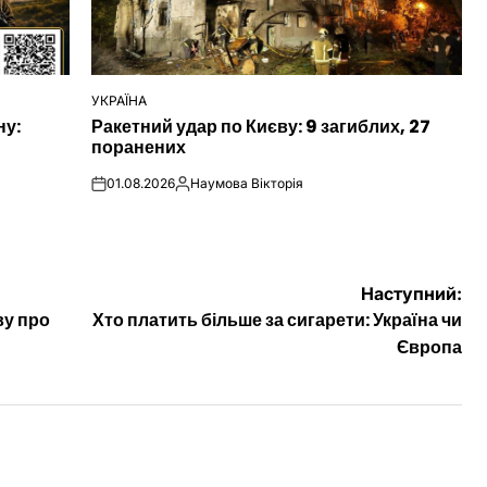
УКРАЇНА
ОПУБЛІКУВАТИ
ну:
Ракетний удар по Києву: 9 загиблих, 27
У
поранених
01.08.2026
Наумова Вікторія
on
Опубліковано
Наступний:
ву про
Хто платить більше за сигарети: Україна чи
Європа