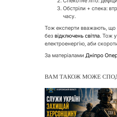
Спекотне літо: дефіци
Обстріли + спека: вт
часу.
Тож експерти вважають, що 
без
відключень світла
. Тож 
електроенергію, аби скороти
За матеріалами
Дніпро Опер
ВАМ ТАКОЖ МОЖЕ СПО